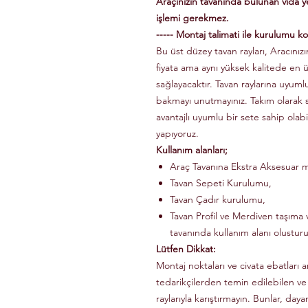
Araçınızın tavanında bulunan vida 
işlemi gerekmez.
----- Montaj talimati ile kurulumu kol
Bu üst düzey tavan rayları, Aracınızın
fiyata ama aynı yüksek kalitede en 
sağlayacaktır. Tavan raylarına uyuml
bakmayı unutmayınız. Takım olarak
avantajlı uyumlu bir sete sahip olabi
yapıyoruz.
Kullanım alanları;
Araç Tavanına Ekstra Aksesuar m
Tavan Sepeti Kurulumu,
Tavan Çadır kurulumu,
Tavan Profil ve Merdiven taşıma v
tavanında kullanım alanı olusturu
Lütfen Dikkat:
Montaj noktaları ve civata ebatları a
tedarikçilerden temin edilebilen ve
raylarıyla karıştırmayın. Bunlar, dayanı