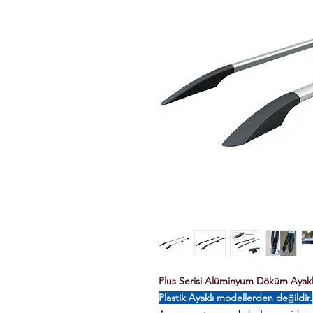
Plus Serisi Alüminyum Döküm Ayaklı 
Plastik Ayaklı modellerden değildir.