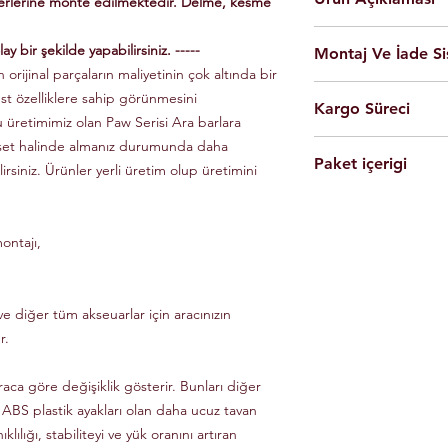
yerlerine monte edilmektedir. Delme, kesme
En yüksek kalite 
ay bir şekilde yapabilirsiniz. -----
Montaj Ve İade Si
Kolay montaj.
 orijinal parçaların maliyetinin çok altında bir
Talimatlar ve montaj
Montaj
istanbul
iç
üst özelliklere sahip görünmesini
Siyah Ve Gri Renk
Kargo Süreci
olarak yapılmaktad
Döküm Aleminyum
u üretimimiz olan Paw Serisi Ara barlara
Ürünleri son kulla
Yerli üretim.
 set halinde almanız durumunda daha
Siparişleriniz,
yapabilmesi için g
80 KG yük kapasite
Paket içerigi
Saat 14'e
kadar ulama
lirsiniz. Ürünler yerli üretim olup üretimini
Tüm ürünlerde arac
Hızlı ve kolay uyum
kargo ile Türkiye'nin 
dikkate alınarak mon
2 adet
Tavan Rayı
Raylar kutuludur, 
Eft-Havale ile banka 
Ürünler gerekli b
4 adet Aleminyum
somun, cıvata ve sa
(Pazartesi-Cuma) içer
durumunda eksik ve
ontajı,
1 adet Montaj Kla
Özel üretim ürünlerin
ücretsiz olarak tes
Gerekli Civata Set
göre farklılık gösterm
Paket içeriğinde 
bilgileri ve süreleri ür
e diğer tüm akseuarlar için aracınızın
r.
raca göre değişiklik gösterir. Bunları diğer
 ABS plastik ayakları olan daha ucuz tavan
klılığı, stabiliteyi ve yük oranını artıran