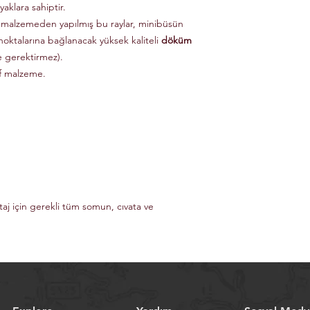
aklara sahiptir.
 malzemeden yapılmış bu raylar, minibüsün
noktalarına bağlanacak yüksek kaliteli
döküm
e gerektirmez).
if malzeme.
taj için gerekli tüm somun, cıvata ve