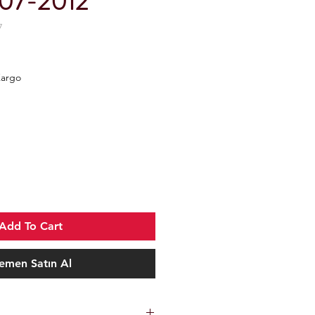
007-2012
7
Kargo
Add To Cart
emen Satın Al