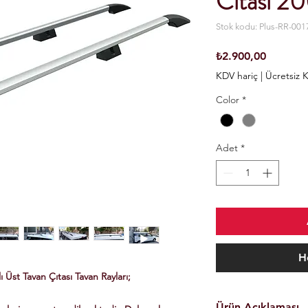
Cıtası 2
Stok kodu: Plus-RR-001
Fiyat
₺2.900,00
KDV hariç
|
Ücretsiz 
Color
*
Adet
*
H
Üst Tavan Çıtası Tavan Rayları;
Ürün Açıklaması