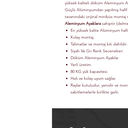
yüksek kaliteli döküm Aleminyum Ay
Güçlü Alüminyumdan yapılmış hafif
tavanındaki orijinal minibüs montaj 
Aleminyum Ayaklara
sahiptir (delm
En yüksek kalite Alüminyum haf
Kolay montaj.
Talimatlar ve montaj kiti dahildir.
Siyah Ve Gri Renk Secenekeri
Döküm Aleminyum Ayaklar
Yerli üretim.
80 KG yük kapasitesi.
Hızlı ve kolay uyum sağlar.
Raylar kutuludur, yenidir ve mon
sabitlemelerle birlikte gelir.