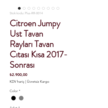
Stok kodu: Plus-RR-0014
Citroen Jumpy
Ust Tavan
Rayları Tavan
Cıtası Kısa 2017-
Sonrası
Fiyat
₺2.900,00
KDV hariç
|
Ücretsiz Kargo
Color
*
Adet
*