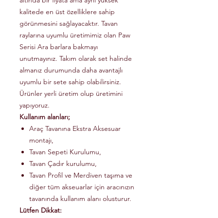
altında bir fiyata ama aynı yüksek
kalitede en üst özelliklere sahip
görünmesini sağlayacaktır. Tavan
raylarına uyumlu üretimimiz olan Paw
Serisi Ara barlara bakmayı
unutmayınız. Takım olarak set halinde
almanız durumunda daha avantajlı
uyumlu bir sete sahip olabilirsiniz.
Ürünler yerli üretim olup üretimini
yapıyoruz.
Kullanım alanları;
Araç Tavanına Ekstra Aksesuar
montajı,
Tavan Sepeti Kurulumu,
Tavan Çadır kurulumu,
Tavan Profil ve Merdiven taşıma ve
diğer tüm akseuarlar için aracınızın
tavanında kullanım alanı olusturur.
Lütfen Dikkat: