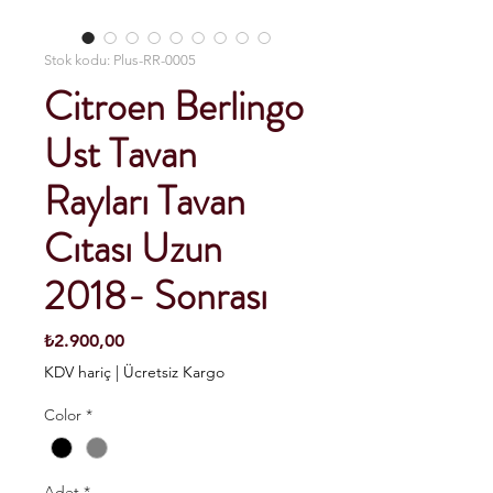
Stok kodu: Plus-RR-0005
Citroen Berlingo
Ust Tavan
Rayları Tavan
Cıtası Uzun
2018- Sonrası
Fiyat
₺2.900,00
KDV hariç
|
Ücretsiz Kargo
Color
*
Adet
*