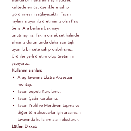
altında bir fiyata ama aynı yüksek
kalitede en üst özelliklere sahip
görünmesini sağlayacaktır. Tavan
raylarına uyumlu üretimimiz olan Paw
Serisi Ara barlara bakmayı
unutmayınız. Takım olarak set halinde
almanız durumunda daha avantajlı
uyumlu bir sete sahip olabilirsiniz.
Ürünler yerli üretim olup üretimini
yapıyoruz.
Kullanım alanları;
Araç Tavanına Ekstra Aksesuar
montajı,
Tavan Sepeti Kurulumu,
Tavan Çadır kurulumu,
Tavan Profil ve Merdiven taşıma ve
diğer tüm akseuarlar için aracınızın
tavanında kullanım alanı olusturur.
Lütfen Dikkat: