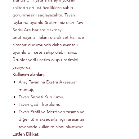
altında bir fiyata ama aynı yüksek
kalitede en üst özelliklere sahip
görünmesini sağlayacaktır. Tavan
raylarına uyumlu üretimimiz olan Paw
Serisi Ara barlara bakmayı
unutmayınız. Takım olarak set halinde
almanız durumunda daha avantajlı
uyumlu bir sete sahip olabilirsiniz.
Ürünler yerli üretim olup üretimini
yapıyoruz.
Kullanım alanları;
Araç Tavanına Ekstra Aksesuar
montajı,
Tavan Sepeti Kurulumu,
Tavan Çadır kurulumu,
Tavan Profil ve Merdiven taşıma ve
diğer tüm akseuarlar için aracınızın
tavanında kullanım alanı olusturur.
Lütfen Dikkat: