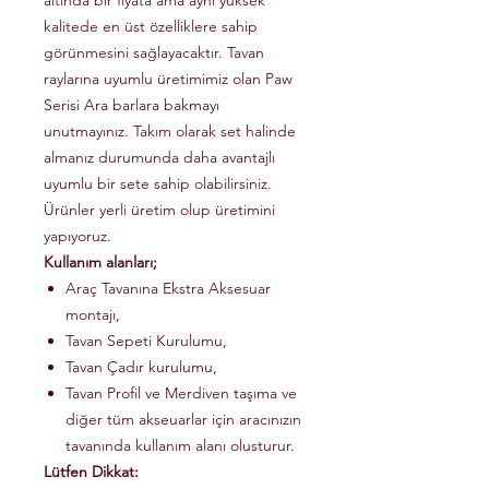
altında bir fiyata ama aynı yüksek
kalitede en üst özelliklere sahip
görünmesini sağlayacaktır. Tavan
raylarına uyumlu üretimimiz olan Paw
Serisi Ara barlara bakmayı
unutmayınız. Takım olarak set halinde
almanız durumunda daha avantajlı
uyumlu bir sete sahip olabilirsiniz.
Ürünler yerli üretim olup üretimini
yapıyoruz.
Kullanım alanları;
Araç Tavanına Ekstra Aksesuar
montajı,
Tavan Sepeti Kurulumu,
Tavan Çadır kurulumu,
Tavan Profil ve Merdiven taşıma ve
diğer tüm akseuarlar için aracınızın
tavanında kullanım alanı olusturur.
Lütfen Dikkat: