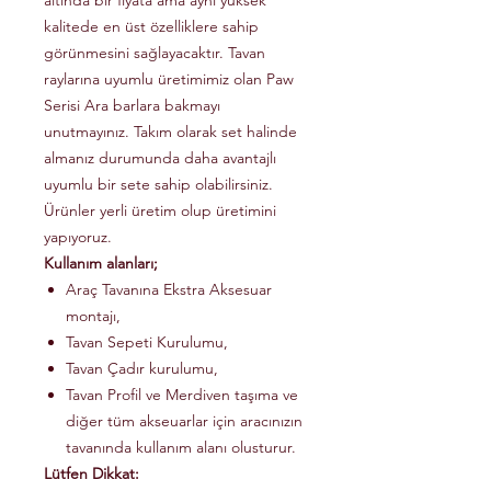
altında bir fiyata ama aynı yüksek
kalitede en üst özelliklere sahip
görünmesini sağlayacaktır. Tavan
raylarına uyumlu üretimimiz olan Paw
Serisi Ara barlara bakmayı
unutmayınız. Takım olarak set halinde
almanız durumunda daha avantajlı
uyumlu bir sete sahip olabilirsiniz.
Ürünler yerli üretim olup üretimini
yapıyoruz.
Kullanım alanları;
Araç Tavanına Ekstra Aksesuar
montajı,
Tavan Sepeti Kurulumu,
Tavan Çadır kurulumu,
Tavan Profil ve Merdiven taşıma ve
diğer tüm akseuarlar için aracınızın
tavanında kullanım alanı olusturur.
Lütfen Dikkat: