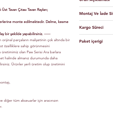
En yüksek kalite 
Üst Tavan Çıtası Tavan Rayları;
Montaj Ve İade Si
Kolay montaj.
Talimatlar ve montaj
yerlerine monte edilmektedir. Delme, kesme
Montaj
istanbul
iç
Siyah Ve Gri Renk
Kargo Süreci
olarak yapılmaktad
Döküm Aleminyum
Ürünleri son kulla
ay bir şekilde yapabilirsiniz. -----
Yerli üretim.
Siparişleriniz,
yapabilmesi için g
 orijinal parçaların maliyetinin çok altında bir
80 KG yük kapasite
Paket içerigi
Saat 14'e
kadar ulama
Tüm ürünlerde arac
üst özelliklere sahip görünmesini
Hızlı ve kolay uyum
kargo ile Türkiye'nin 
dikkate alınarak mon
2 adet
Tavan Rayı
Raylar kutuludur, 
u üretimimiz olan Paw Serisi Ara barlara
Eft-Havale ile banka 
Ürünler gerekli b
4 adet Aleminyum
somun, cıvata ve sa
 set halinde almanız durumunda daha
(Pazartesi-Cuma) içer
durumunda eksik ve
1 adet Montaj Kla
Özel üretim ürünlerin
lirsiniz. Ürünler yerli üretim olup üretimini
ücretsiz olarak tes
Gerekli Civata Set
göre farklılık gösterm
Paket içeriğinde 
bilgileri ve süreleri ür
ontajı,
e diğer tüm akseuarlar için aracınızın
r.