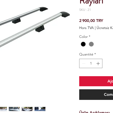
Rayları
SKU : 21
Prix
2 900,00 TRY
Hors TVA
|
Ücretsiz 
Color
*
Quantité
*
Aj
Comm
Ürün Açıklaması