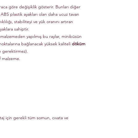
raca göre değişiklik gösterir. Bunları diğer
 ABS plastik ayakları olan daha ucuz tavan
klılığı, stabiliteyi ve yük oranını artıran
aklara sahiptir.
 malzemeden yapılmış bu raylar, minibüsün
noktalarına bağlanacak yüksek kaliteli
döküm
e gerektirmez).
if malzeme.
taj için gerekli tüm somun, cıvata ve