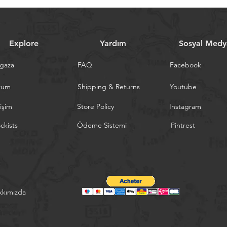
Explore
Yardım
Sosyal Medy
gaza
FAQ
Facebook
rum
Shipping & Returns
Youtube
tişim
Store Policy
Instagram
ckists
Ödeme Sistemi
Pintrest
kkımızda