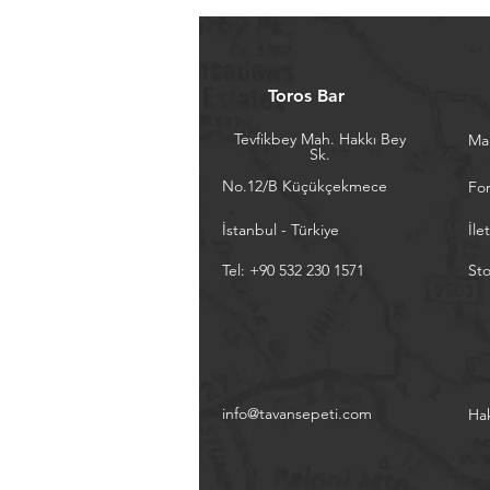
Toros Bar
Tevfikbey Mah. Hakkı Bey
Ma
Sk.
No.12/B Küçükçekmece
Fo
İstanbul - Türkiye
İle
Tel: +90 532 230 1571
Sto
info@tavansepeti.com
Ha