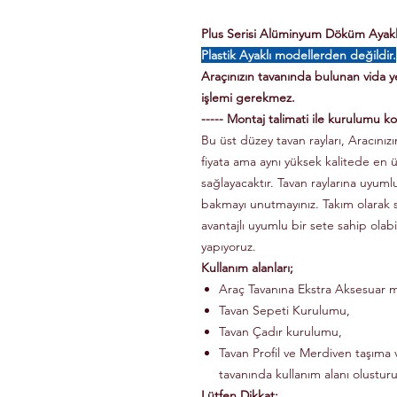
Plus Serisi Alüminyum Döküm Ayaklı 
Plastik Ayaklı modellerden değildir.
Araçınızın tavanında bulunan vida 
işlemi gerekmez.
----- Montaj talimati ile kurulumu kol
Bu üst düzey tavan rayları, Aracınızın
fiyata ama aynı yüksek kalitede en 
sağlayacaktır. Tavan raylarına uyuml
bakmayı unutmayınız. Takım olarak
avantajlı uyumlu bir sete sahip olabi
yapıyoruz.
Kullanım alanları;
Araç Tavanına Ekstra Aksesuar m
Tavan Sepeti Kurulumu,
Tavan Çadır kurulumu,
Tavan Profil ve Merdiven taşıma v
tavanında kullanım alanı olusturu
Lütfen Dikkat: