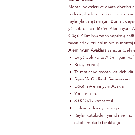
Montaj noktaları ve civata ebatları a
tedarikçilerden temin edilebilen ve
raylarıyla karıştırmayın. Bunlar, dayanı
yüksek kaliteli döküm Aleminyum Ay
Güçlü Alüminyumdan yapılmış hafif
tavanındaki orijinal minibüs montaj 
Aleminyum Ayaklara
sahiptir (delm
En yüksek kalite Alüminyum haf
Kolay montaj.
Talimatlar ve montaj kiti dahildir.
Siyah Ve Gri Renk Secenekeri
Döküm Aleminyum Ayaklar
Yerli üretim.
80 KG yük kapasitesi.
Hızlı ve kolay uyum sağlar.
Raylar kutuludur, yenidir ve mon
sabitlemelerle birlikte gelir.