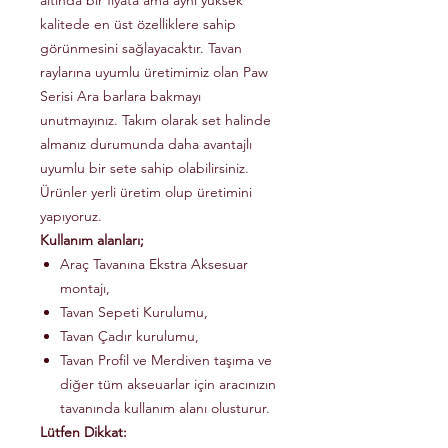
altında bir fiyata ama aynı yüksek
kalitede en üst özelliklere sahip
görünmesini sağlayacaktır. Tavan
raylarına uyumlu üretimimiz olan Paw
Serisi Ara barlara bakmayı
unutmayınız. Takım olarak set halinde
almanız durumunda daha avantajlı
uyumlu bir sete sahip olabilirsiniz.
Ürünler yerli üretim olup üretimini
yapıyoruz.
Kullanım alanları;
Araç Tavanına Ekstra Aksesuar
montajı,
Tavan Sepeti Kurulumu,
Tavan Çadır kurulumu,
Tavan Profil ve Merdiven taşıma ve
diğer tüm akseuarlar için aracınızın
tavanında kullanım alanı olusturur.
Lütfen Dikkat: