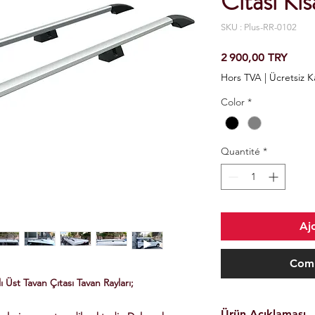
Cıtası Kı
SKU : Plus-RR-0102
Prix
2 900,00 TRY
Hors TVA
|
Ücretsiz 
Color
*
Quantité
*
Aj
Comm
Üst Tavan Çıtası Tavan Rayları;
Ürün Açıklaması