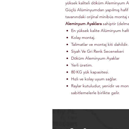
yüksek kaliteli döküm Aleminyum Ay
Güçlü Alüminyumdan yapılmış hafif
tavanındaki orijinal minibüs montaj 
Aleminyum Ayaklara
sahiptir (delm
En yüksek kalite Alüminyum haf
Kolay montaj.
Talimatlar ve montaj kiti dahildir.
Siyah Ve Gri Renk Secenekeri
Döküm Aleminyum Ayaklar
Yerli üretim.
80 KG yük kapasitesi.
Hızlı ve kolay uyum sağlar.
Raylar kutuludur, yenidir ve mon
sabitlemelerle birlikte gelir.