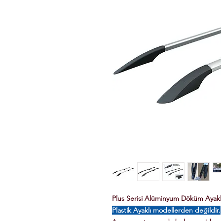
Plus Serisi Alüminyum Döküm Ayaklı 
Plastik Ayaklı modellerden değildir.