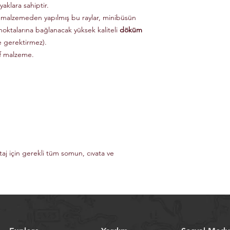
aklara sahiptir.
 malzemeden yapılmış bu raylar, minibüsün
noktalarına bağlanacak yüksek kaliteli
döküm
e gerektirmez).
if malzeme.
taj için gerekli tüm somun, cıvata ve