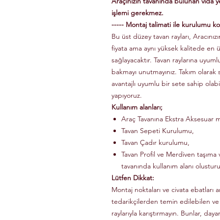
Araçınızın tavanında bulunan vida 
işlemi gerekmez.
----- Montaj talimati ile kurulumu kol
Bu üst düzey tavan rayları, Aracınızın
fiyata ama aynı yüksek kalitede en 
sağlayacaktır. Tavan raylarına uyuml
bakmayı unutmayınız. Takım olarak
avantajlı uyumlu bir sete sahip olabi
yapıyoruz.
Kullanım alanları;
Araç Tavanına Ekstra Aksesuar m
Tavan Sepeti Kurulumu,
Tavan Çadır kurulumu,
Tavan Profil ve Merdiven taşıma v
tavanında kullanım alanı olusturu
Lütfen Dikkat:
Montaj noktaları ve civata ebatları a
tedarikçilerden temin edilebilen ve
raylarıyla karıştırmayın. Bunlar, dayanı