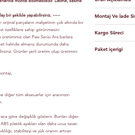
yerlerine monte edilmektedir. Delme, kesme
En yüksek kalite 
ay bir şekilde yapabilirsiniz. -----
Montaj Ve İade Si
Kolay montaj.
 orijinal parçaların maliyetinin çok altında bir
Talimatlar ve montaj
Montaj
istanbul
iç
üst özelliklere sahip görünmesini
Siyah Ve Gri Renk
Kargo Süreci
olarak yapılmaktad
Döküm Aleminyum
u üretimimiz olan Paw Serisi Ara barlara
Ürünleri son kulla
Yerli üretim.
 set halinde almanız durumunda daha
Siparişleriniz,
yapabilmesi için g
80 KG yük kapasite
Paket içerigi
Saat 14'e
kadar ulama
lirsiniz. Ürünler yerli üretim olup üretimini
Tüm ürünlerde arac
Hızlı ve kolay uyum
kargo ile Türkiye'nin 
dikkate alınarak mon
2 adet
Tavan Rayı
Raylar kutuludur, 
Eft-Havale ile banka 
Ürünler gerekli b
4 adet Aleminyum
somun, cıvata ve sa
(Pazartesi-Cuma) içer
durumunda eksik ve
ontajı,
1 adet Montaj Kla
Özel üretim ürünlerin
ücretsiz olarak tes
Gerekli Civata Set
göre farklılık gösterm
Paket içeriğinde 
bilgileri ve süreleri ür
e diğer tüm akseuarlar için aracınızın
r.
raca göre değişiklik gösterir. Bunları diğer
 ABS plastik ayakları olan daha ucuz tavan
klılığı, stabiliteyi ve yük oranını artıran