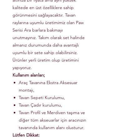
altında bir fiyata ama aynı yüksek
kalitede en üst özelliklere sahip
görünmesini sağlayacaktır. Tavan
raylarına uyumlu üretimimiz olan Paw
Serisi Ara barlara bakmayı
unutmayınız. Takım olarak set halinde
almanız durumunda daha avantajlı
uyumlu bir sete sahip olabilirsiniz.
Ürünler yerli üretim olup üretimini
yapıyoruz.
Kullanım alanları;
Araç Tavanına Ekstra Aksesuar
montajı,
Tavan Sepeti Kurulumu,
Tavan Çadır kurulumu,
Tavan Profil ve Merdiven taşıma ve
diğer tüm akseuarlar için aracınızın
tavanında kullanım alanı olusturur.
Lütfen Dikkat: