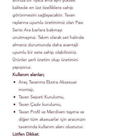
altında bir fiyata ama aynı yüksek
kalitede en üst özelliklere sahip
görünmesini sağlayacaktır. Tavan
raylarına uyumlu üretimimiz olan Paw
Serisi Ara barlara bakmayı
unutmayınız. Takım olarak set halinde
almanız durumunda daha avantajlı
uyumlu bir sete sahip olabilirsiniz.
Ürünler yerli üretim olup üretimini
yapıyoruz.
Kullanım alanları;
Araç Tavanına Ekstra Aksesuar
montajı,
Tavan Sepeti Kurulumu,
Tavan Çadır kurulumu,
Tavan Profil ve Merdiven taşıma ve
diğer tüm akseuarlar için aracınızın
tavanında kullanım alanı olusturur.
Lütfen Dikkat: