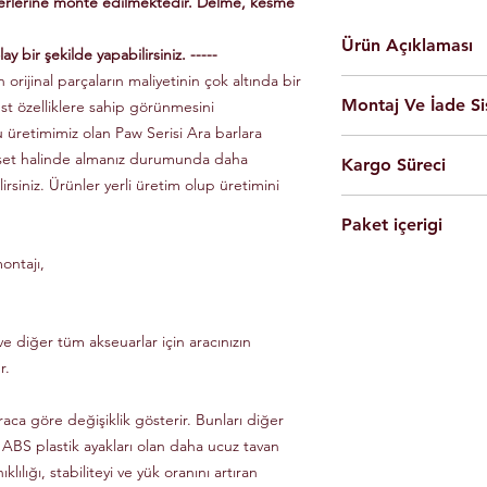
yerlerine monte edilmektedir. Delme, kesme
Ürün Açıklaması
ay bir şekilde yapabilirsiniz. -----
 orijinal parçaların maliyetinin çok altında bir
En yüksek kalite 
Montaj Ve İade Si
üst özelliklere sahip görünmesini
Kolay montaj.
Talimatlar ve montaj
u üretimimiz olan Paw Serisi Ara barlara
Montaj
istanbul
iç
Siyah Ve Gri Renk
 set halinde almanız durumunda daha
Kargo Süreci
olarak yapılmaktad
Döküm Aleminyum
lirsiniz. Ürünler yerli üretim olup üretimini
Ürünleri son kulla
Yerli üretim.
Siparişleriniz,
yapabilmesi için g
80 KG yük kapasite
Paket içerigi
Saat 14'e
kadar ulama
Tüm ürünlerde arac
Hızlı ve kolay uyum
kargo ile Türkiye'nin 
dikkate alınarak mon
ontajı,
2 adet
Tavan Rayı
Raylar kutuludur, 
Eft-Havale ile banka 
Ürünler gerekli b
4 adet Aleminyum
somun, cıvata ve sa
(Pazartesi-Cuma) içer
durumunda eksik ve
1 adet Montaj Kla
Özel üretim ürünlerin
ücretsiz olarak tes
Gerekli Civata Set
e diğer tüm akseuarlar için aracınızın
göre farklılık gösterm
Paket içeriğinde 
bilgileri ve süreleri ür
r.
raca göre değişiklik gösterir. Bunları diğer
 ABS plastik ayakları olan daha ucuz tavan
klılığı, stabiliteyi ve yük oranını artıran