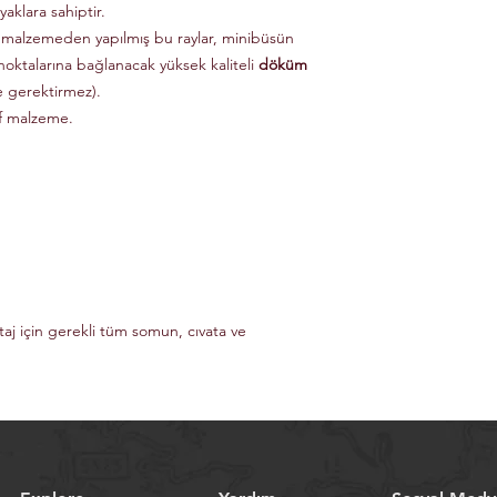
aklara sahiptir.
 malzemeden yapılmış bu raylar, minibüsün
noktalarına bağlanacak yüksek kaliteli
döküm
e gerektirmez).
if malzeme.
taj için gerekli tüm somun, cıvata ve