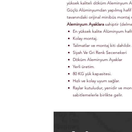
yüksek kaliteli döküm Aleminyum Ay
Güçlü Alüminyumdan yapılmış hafif
tavanındaki orijinal minibüs montaj 
Aleminyum Ayaklara
sahiptir (delm
En yüksek kalite Alüminyum haf
Kolay montaj.
Talimatlar ve montaj kiti dahildir.
Siyah Ve Gri Renk Secenekeri
Döküm Aleminyum Ayaklar
Yerli üretim.
80 KG yük kapasitesi.
Hızlı ve kolay uyum sağlar.
Raylar kutuludur, yenidir ve mon
sabitlemelerle birlikte gelir.