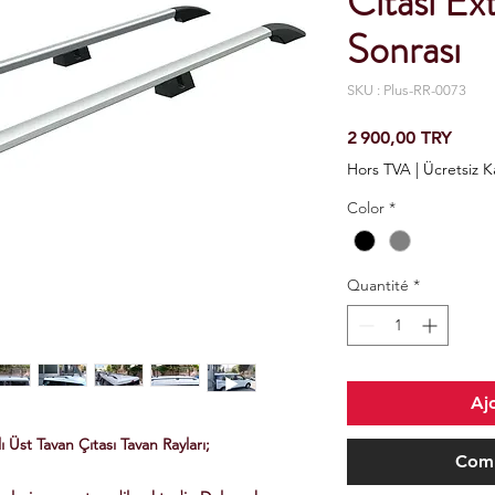
Cıtası E
Sonrası
SKU : Plus-RR-0073
Prix
2 900,00 TRY
Hors TVA
|
Ücretsiz 
Color
*
Quantité
*
Aj
Üst Tavan Çıtası Tavan Rayları;
Comm