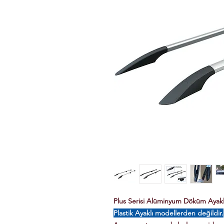
Plus Serisi Alüminyum Döküm Ayaklı 
Plastik Ayaklı modellerden değildir.