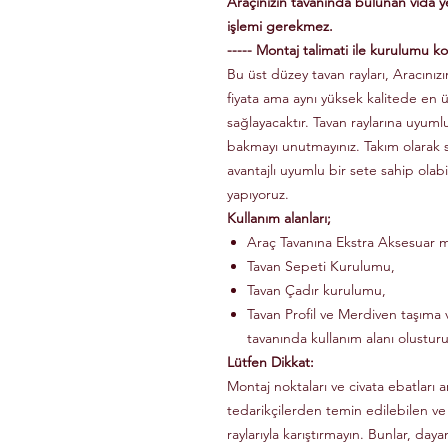
Araçınızın tavanında bulunan vida 
işlemi gerekmez.
----- Montaj talimati ile kurulumu kol
Bu üst düzey tavan rayları, Aracınızın
fiyata ama aynı yüksek kalitede en 
sağlayacaktır. Tavan raylarına uyuml
bakmayı unutmayınız. Takım olarak
avantajlı uyumlu bir sete sahip olabi
yapıyoruz.
Kullanım alanları;
Araç Tavanına Ekstra Aksesuar m
Tavan Sepeti Kurulumu,
Tavan Çadır kurulumu,
Tavan Profil ve Merdiven taşıma v
tavanında kullanım alanı olusturu
Lütfen Dikkat:
Montaj noktaları ve civata ebatları a
tedarikçilerden temin edilebilen ve
raylarıyla karıştırmayın. Bunlar, dayanı