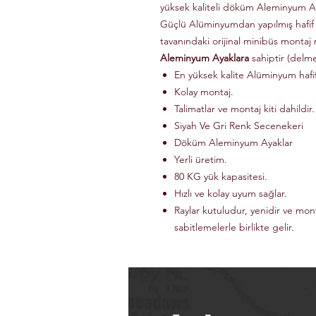
yüksek kaliteli döküm Aleminyum Ay
Güçlü Alüminyumdan yapılmış hafif
tavanındaki orijinal minibüs montaj 
Aleminyum Ayaklara
sahiptir (delm
En yüksek kalite Alüminyum haf
Kolay montaj.
Talimatlar ve montaj kiti dahildir.
Siyah Ve Gri Renk Secenekeri
Döküm Aleminyum Ayaklar
Yerli üretim.
80 KG yük kapasitesi.
Hızlı ve kolay uyum sağlar.
Raylar kutuludur, yenidir ve mon
sabitlemelerle birlikte gelir.