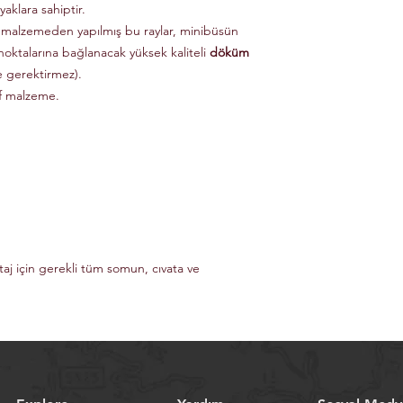
aklara sahiptir.
 malzemeden yapılmış bu raylar, minibüsün
noktalarına bağlanacak yüksek kaliteli
döküm
e gerektirmez).
if malzeme.
taj için gerekli tüm somun, cıvata ve