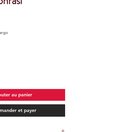
nrası
Kargo
outer au panier
ander et payer