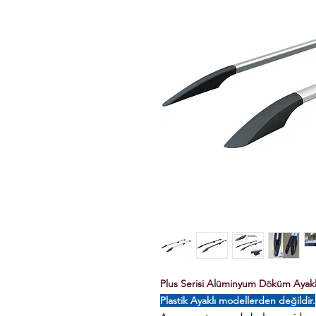
Plus Serisi Alüminyum Döküm Ayaklı 
Plastik Ayaklı modellerden değildir.