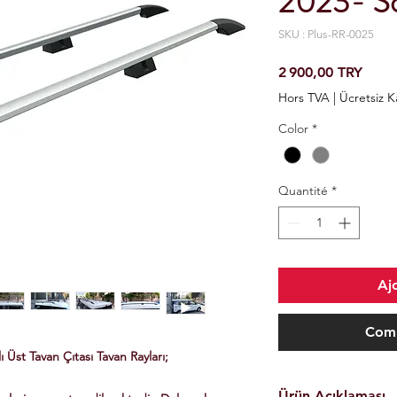
2023- So
SKU : Plus-RR-0025
Prix
2 900,00 TRY
Hors TVA
|
Ücretsiz 
Color
*
Quantité
*
Aj
Comm
Üst Tavan Çıtası Tavan Rayları;
Ürün Açıklaması