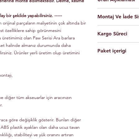
yerlerine monte edilmektedir. Delme, kesme
En yüksek kalite 
ay bir şekilde yapabilirsiniz. -----
Montaj Ve İade Si
Kolay montaj.
 orijinal parçaların maliyetinin çok altında bir
Talimatlar ve montaj
Montaj
istanbul
iç
üst özelliklere sahip görünmesini
Siyah Ve Gri Renk
Kargo Süreci
olarak yapılmaktad
Döküm Aleminyum
u üretimimiz olan Paw Serisi Ara barlara
Ürünleri son kulla
Yerli üretim.
 set halinde almanız durumunda daha
Siparişleriniz,
yapabilmesi için g
80 KG yük kapasite
Paket içerigi
Saat 14'e
kadar ulama
lirsiniz. Ürünler yerli üretim olup üretimini
Tüm ürünlerde arac
Hızlı ve kolay uyum
kargo ile Türkiye'nin 
dikkate alınarak mon
2 adet
Tavan Rayı
Raylar kutuludur, 
Eft-Havale ile banka 
Ürünler gerekli b
4 adet Aleminyum
somun, cıvata ve sa
(Pazartesi-Cuma) içer
durumunda eksik ve
ontajı,
1 adet Montaj Kla
Özel üretim ürünlerin
ücretsiz olarak tes
Gerekli Civata Set
göre farklılık gösterm
Paket içeriğinde 
bilgileri ve süreleri ür
e diğer tüm akseuarlar için aracınızın
r.
raca göre değişiklik gösterir. Bunları diğer
 ABS plastik ayakları olan daha ucuz tavan
klılığı, stabiliteyi ve yük oranını artıran