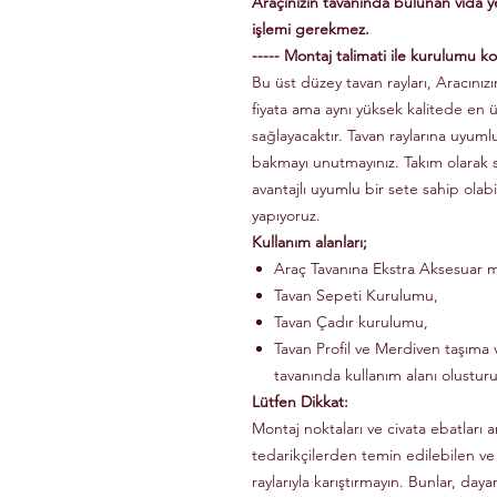
Araçınızın tavanında bulunan vida 
işlemi gerekmez.
----- Montaj talimati ile kurulumu kol
Bu üst düzey tavan rayları, Aracınızın
fiyata ama aynı yüksek kalitede en 
sağlayacaktır. Tavan raylarına uyuml
bakmayı unutmayınız. Takım olarak
avantajlı uyumlu bir sete sahip olabi
yapıyoruz.
Kullanım alanları;
Araç Tavanına Ekstra Aksesuar m
Tavan Sepeti Kurulumu,
Tavan Çadır kurulumu,
Tavan Profil ve Merdiven taşıma v
tavanında kullanım alanı olusturu
Lütfen Dikkat:
Montaj noktaları ve civata ebatları a
tedarikçilerden temin edilebilen ve
raylarıyla karıştırmayın. Bunlar, dayanı