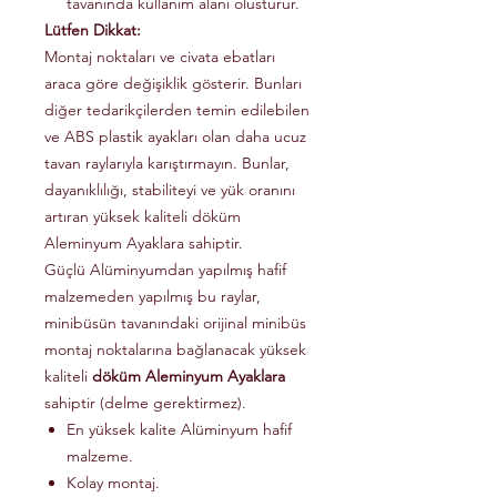
tavanında kullanım alanı olusturur.
Lütfen Dikkat:
Montaj noktaları ve civata ebatları
araca göre değişiklik gösterir. Bunları
diğer tedarikçilerden temin edilebilen
ve ABS plastik ayakları olan daha ucuz
tavan raylarıyla karıştırmayın. Bunlar,
dayanıklılığı, stabiliteyi ve yük oranını
artıran yüksek kaliteli döküm
Aleminyum Ayaklara sahiptir.
Güçlü Alüminyumdan yapılmış hafif
malzemeden yapılmış bu raylar,
minibüsün tavanındaki orijinal minibüs
montaj noktalarına bağlanacak yüksek
kaliteli
döküm Aleminyum Ayaklara
sahiptir (delme gerektirmez).
En yüksek kalite Alüminyum hafif
malzeme.
Kolay montaj.