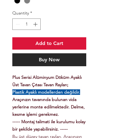
Quantity
*
Add to Cart
Buy Now
Plus Serisi Alüminyum Döküm Ayaklı
Üst Tavan Çıtası Tavan Rayları;
Plastik Ayaklı modellerden değildir.
Araçınızın tavanında bulunan vida
yerlerine monte edilmektedir. Delme,
kesme işlemi gerekmez.
----- Montaj talimati ile kurulumu kolay
bir şekilde yapabilirsiniz. -----
Bu üst düzey tavan rayları, Aracınızın