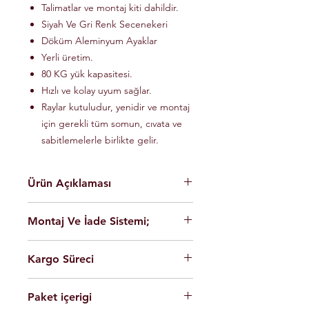
Talimatlar ve montaj kiti dahildir.
Siyah Ve Gri Renk Secenekeri
Döküm Aleminyum Ayaklar
Yerli üretim.
80 KG yük kapasitesi.
Hızlı ve kolay uyum sağlar.
Raylar kutuludur, yenidir ve montaj
için gerekli tüm somun, cıvata ve
sabitlemelerle birlikte gelir.
Ürün Açıklaması
En yüksek kalite Alüminyum hafif
Montaj Ve İade Sistemi;
malzeme.
Kolay montaj.
Montaj
istanbul
içerisinde üretim
Talimatlar ve montaj kiti dahildir.
Kargo Süreci
yerimizde ücretsiz olarak
Siyah Ve Gri Renk Secenekeri
yapılmaktadir.
Döküm Aleminyum Ayaklar
Siparişleriniz,
Ürünleri son kullanıcının cok rahat
Yerli üretim.
Paket içerigi
Saat 14'e
kadar ulaması durumunda
şekilde montaj yapabilmesi için