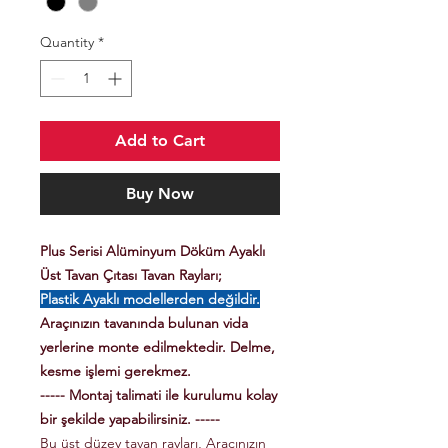
Quantity
*
Add to Cart
Buy Now
Plus Serisi Alüminyum Döküm Ayaklı
Üst Tavan Çıtası Tavan Rayları;
Plastik Ayaklı modellerden değildir.
Araçınızın tavanında bulunan vida
yerlerine monte edilmektedir. Delme,
kesme işlemi gerekmez.
----- Montaj talimati ile kurulumu kolay
bir şekilde yapabilirsiniz. -----
Bu üst düzey tavan rayları, Aracınızın