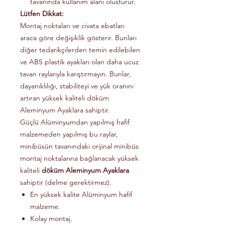
tavanında kullanım alanı olusturur.
Lütfen Dikkat:
Montaj noktaları ve civata ebatları
araca göre değişiklik gösterir. Bunları
diğer tedarikçilerden temin edilebilen
ve ABS plastik ayakları olan daha ucuz
tavan raylarıyla karıştırmayın. Bunlar,
dayanıklılığı, stabiliteyi ve yük oranını
artıran yüksek kaliteli döküm
Aleminyum Ayaklara sahiptir.
Güçlü Alüminyumdan yapılmış hafif
malzemeden yapılmış bu raylar,
minibüsün tavanındaki orijinal minibüs
montaj noktalarına bağlanacak yüksek
kaliteli
döküm Aleminyum Ayaklara
sahiptir (delme gerektirmez).
En yüksek kalite Alüminyum hafif
malzeme.
Kolay montaj.