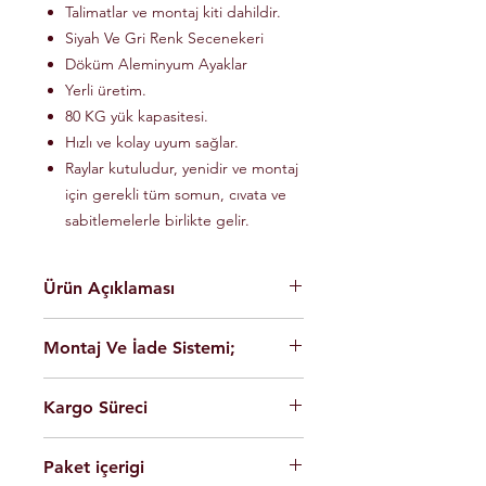
Talimatlar ve montaj kiti dahildir.
Siyah Ve Gri Renk Secenekeri
Döküm Aleminyum Ayaklar
Yerli üretim.
80 KG yük kapasitesi.
Hızlı ve kolay uyum sağlar.
Raylar kutuludur, yenidir ve montaj
için gerekli tüm somun, cıvata ve
sabitlemelerle birlikte gelir.
Ürün Açıklaması
En yüksek kalite Alüminyum hafif
Montaj Ve İade Sistemi;
malzeme.
Kolay montaj.
Montaj
istanbul
içerisinde üretim
Talimatlar ve montaj kiti dahildir.
Kargo Süreci
yerimizde ücretsiz olarak
Siyah Ve Gri Renk Secenekeri
yapılmaktadir.
Döküm Aleminyum Ayaklar
Siparişleriniz,
Ürünleri son kullanıcının cok rahat
Yerli üretim.
Paket içerigi
Saat 14'e
kadar ulaması durumunda
şekilde montaj yapabilmesi için