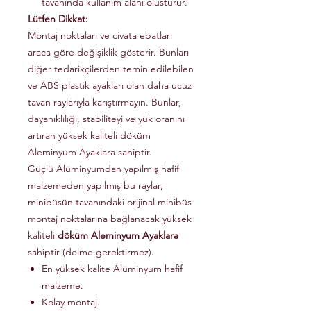
tavanında kullanım alanı olusturur.
Lütfen Dikkat:
Montaj noktaları ve civata ebatları
araca göre değişiklik gösterir. Bunları
diğer tedarikçilerden temin edilebilen
ve ABS plastik ayakları olan daha ucuz
tavan raylarıyla karıştırmayın. Bunlar,
dayanıklılığı, stabiliteyi ve yük oranını
artıran yüksek kaliteli döküm
Aleminyum Ayaklara sahiptir.
Güçlü Alüminyumdan yapılmış hafif
malzemeden yapılmış bu raylar,
minibüsün tavanındaki orijinal minibüs
montaj noktalarına bağlanacak yüksek
kaliteli
döküm Aleminyum Ayaklara
sahiptir (delme gerektirmez).
En yüksek kalite Alüminyum hafif
malzeme.
Kolay montaj.