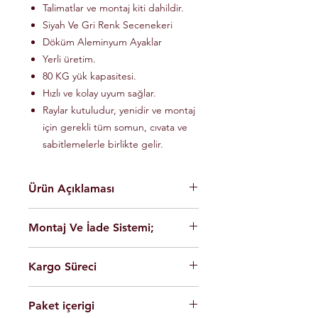
Talimatlar ve montaj kiti dahildir.
Siyah Ve Gri Renk Secenekeri
Döküm Aleminyum Ayaklar
Yerli üretim.
80 KG yük kapasitesi.
Hızlı ve kolay uyum sağlar.
Raylar kutuludur, yenidir ve montaj
için gerekli tüm somun, cıvata ve
sabitlemelerle birlikte gelir.
Ürün Açıklaması
En yüksek kalite Alüminyum hafif
Montaj Ve İade Sistemi;
malzeme.
Kolay montaj.
Montaj
istanbul
içerisinde üretim
Talimatlar ve montaj kiti dahildir.
Kargo Süreci
yerimizde ücretsiz olarak
Siyah Ve Gri Renk Secenekeri
yapılmaktadir.
Döküm Aleminyum Ayaklar
Siparişleriniz,
Ürünleri son kullanıcının cok rahat
Yerli üretim.
Paket içerigi
Saat 14'e
kadar ulaması durumunda
şekilde montaj yapabilmesi için