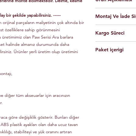
yerlerine monte edilmektedir. Delme, kesme
En yüksek kalite 
ay bir şekilde yapabilirsiniz. -----
Montaj Ve İade Si
Kolay montaj.
 orijinal parçaların maliyetinin çok altında bir
Talimatlar ve montaj
Montaj
istanbul
iç
üst özelliklere sahip görünmesini
Siyah Ve Gri Renk
Kargo Süreci
olarak yapılmaktad
Döküm Aleminyum
u üretimimiz olan Paw Serisi Ara barlara
Ürünleri son kulla
Yerli üretim.
 set halinde almanız durumunda daha
Siparişleriniz,
yapabilmesi için g
80 KG yük kapasite
Paket içerigi
Saat 14'e
kadar ulama
lirsiniz. Ürünler yerli üretim olup üretimini
Tüm ürünlerde arac
Hızlı ve kolay uyum
kargo ile Türkiye'nin 
dikkate alınarak mon
2 adet
Tavan Rayı
Raylar kutuludur, 
Eft-Havale ile banka 
Ürünler gerekli b
4 adet Aleminyum
somun, cıvata ve sa
(Pazartesi-Cuma) içer
durumunda eksik ve
ontajı,
1 adet Montaj Kla
Özel üretim ürünlerin
ücretsiz olarak tes
Gerekli Civata Set
göre farklılık gösterm
Paket içeriğinde 
bilgileri ve süreleri ür
e diğer tüm akseuarlar için aracınızın
r.
raca göre değişiklik gösterir. Bunları diğer
 ABS plastik ayakları olan daha ucuz tavan
klılığı, stabiliteyi ve yük oranını artıran