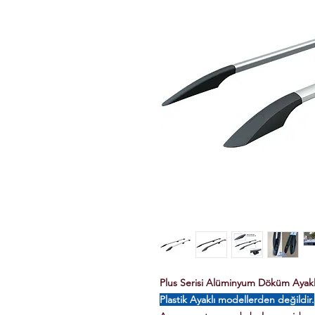
Plus Serisi Alüminyum Döküm Ayaklı 
Plastik Ayaklı modellerden değildir.