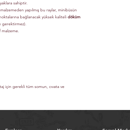
aklara sahiptir.
 malzemeden yapılmış bu raylar, minibüsün
noktalarına bağlanacak yüksek kaliteli
döküm
e gerektirmez).
if malzeme.
taj için gerekli tüm somun, cıvata ve