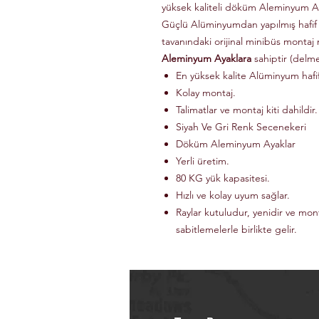
yüksek kaliteli döküm Aleminyum Ay
Güçlü Alüminyumdan yapılmış hafif
tavanındaki orijinal minibüs montaj 
Aleminyum Ayaklara
sahiptir (delm
En yüksek kalite Alüminyum haf
Kolay montaj.
Talimatlar ve montaj kiti dahildir.
Siyah Ve Gri Renk Secenekeri
Döküm Aleminyum Ayaklar
Yerli üretim.
80 KG yük kapasitesi.
Hızlı ve kolay uyum sağlar.
Raylar kutuludur, yenidir ve mon
sabitlemelerle birlikte gelir.