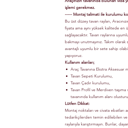
Araçınızın tavanında bulunan vida 
işlemi gerekmez.
----- Montaj talimati ile kurulumu kol
Bu üst düzey tavan rayları, Aracınızın
fiyata ama aynı yüksek kalitede en 
sağlayacaktır. Tavan raylarına uyuml
bakmayı unutmayınız. Takım olarak
avantajlı uyumlu bir sete sahip olabi
yapıyoruz.
Kullanım alanları;
Araç Tavanına Ekstra Aksesuar m
Tavan Sepeti Kurulumu,
Tavan Çadır kurulumu,
Tavan Profil ve Merdiven taşıma v
tavanında kullanım alanı olusturu
Lütfen Dikkat:
Montaj noktaları ve civata ebatları a
tedarikçilerden temin edilebilen ve
raylarıyla karıştırmayın. Bunlar, dayanı