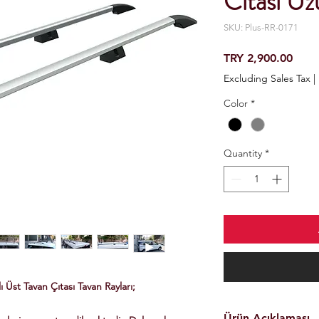
Cıtası U
SKU: Plus-RR-0171
Price
TRY 2,900.00
Excluding Sales Tax
|
Color
*
Quantity
*
Üst Tavan Çıtası Tavan Rayları;
Ürün Açıklaması