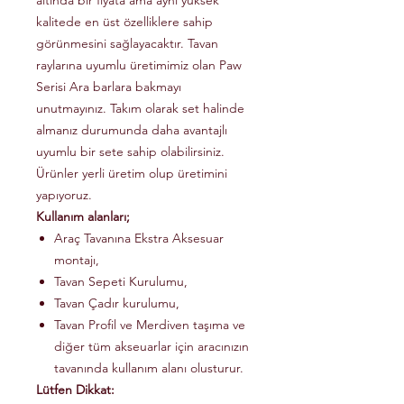
altında bir fiyata ama aynı yüksek
kalitede en üst özelliklere sahip
görünmesini sağlayacaktır. Tavan
raylarına uyumlu üretimimiz olan Paw
Serisi Ara barlara bakmayı
unutmayınız. Takım olarak set halinde
almanız durumunda daha avantajlı
uyumlu bir sete sahip olabilirsiniz.
Ürünler yerli üretim olup üretimini
yapıyoruz.
Kullanım alanları;
Araç Tavanına Ekstra Aksesuar
montajı,
Tavan Sepeti Kurulumu,
Tavan Çadır kurulumu,
Tavan Profil ve Merdiven taşıma ve
diğer tüm akseuarlar için aracınızın
tavanında kullanım alanı olusturur.
Lütfen Dikkat: