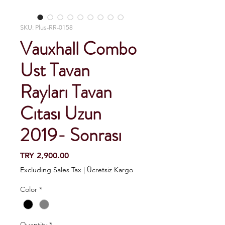
SKU: Plus-RR-0158
Vauxhall Combo
Ust Tavan
Rayları Tavan
Cıtası Uzun
2019- Sonrası
Price
TRY 2,900.00
Excluding Sales Tax
|
Ücretsiz Kargo
Color
*
Quantity
*