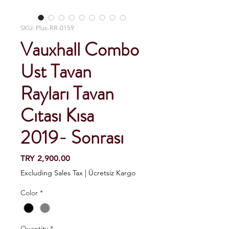
SKU: Plus-RR-0159
Vauxhall Combo
Ust Tavan
Rayları Tavan
Cıtası Kısa
2019- Sonrası
Price
TRY 2,900.00
Excluding Sales Tax
|
Ücretsiz Kargo
Color
*
Quantity
*