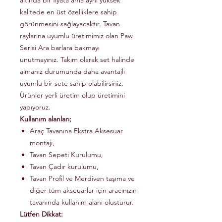
altında bir fiyata ama aynı yüksek
kalitede en üst özelliklere sahip
görünmesini sağlayacaktır. Tavan
raylarına uyumlu üretimimiz olan Paw
Serisi Ara barlara bakmayı
unutmayınız. Takım olarak set halinde
almanız durumunda daha avantajlı
uyumlu bir sete sahip olabilirsiniz.
Ürünler yerli üretim olup üretimini
yapıyoruz.
Kullanım alanları;
Araç Tavanına Ekstra Aksesuar
montajı,
Tavan Sepeti Kurulumu,
Tavan Çadır kurulumu,
Tavan Profil ve Merdiven taşıma ve
diğer tüm akseuarlar için aracınızın
tavanında kullanım alanı olusturur.
Lütfen Dikkat: