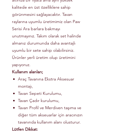
altında bir fiyata ama aynı yüksek
kalitede en üst özelliklere sahip
görünmesini sağlayacaktır. Tavan
raylarına uyumlu üretimimiz olan Paw
Serisi Ara barlara bakmayı
unutmayınız. Takım olarak set halinde
almanız durumunda daha avantajlı
uyumlu bir sete sahip olabilirsiniz.
Ürünler yerli üretim olup üretimini
yapıyoruz.
Kullanım alanları;
Araç Tavanına Ekstra Aksesuar
montajı,
Tavan Sepeti Kurulumu,
Tavan Çadır kurulumu,
Tavan Profil ve Merdiven taşıma ve
diğer tüm akseuarlar için aracınızın
tavanında kullanım alanı olusturur.
Lütfen Dikkat: