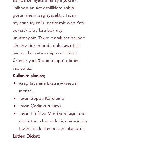
altında bir fiyata ama aynı yüksek
kalitede en üst özelliklere sahip
görünmesini sağlayacaktır. Tavan
raylarına uyumlu üretimimiz olan Paw
Serisi Ara barlara bakmayı
unutmayınız. Takım olarak set halinde
almanız durumunda daha avantajlı
uyumlu bir sete sahip olabilirsiniz.
Ürünler yerli üretim olup üretimini
yapıyoruz.
Kullanım alanları;
Araç Tavanına Ekstra Aksesuar
montajı,
Tavan Sepeti Kurulumu,
Tavan Çadır kurulumu,
Tavan Profil ve Merdiven taşıma ve
diğer tüm akseuarlar için aracınızın
tavanında kullanım alanı olusturur.
Lütfen Dikkat: