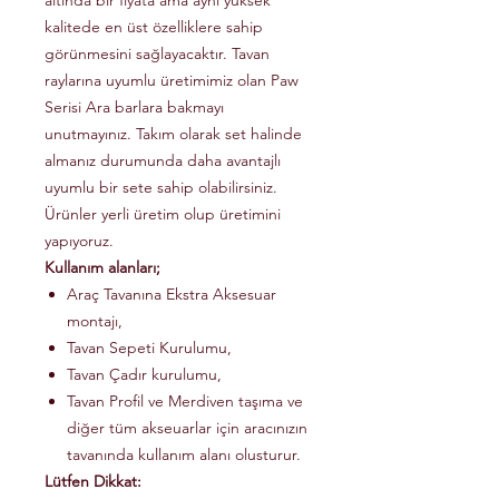
altında bir fiyata ama aynı yüksek
kalitede en üst özelliklere sahip
görünmesini sağlayacaktır. Tavan
raylarına uyumlu üretimimiz olan Paw
Serisi Ara barlara bakmayı
unutmayınız. Takım olarak set halinde
almanız durumunda daha avantajlı
uyumlu bir sete sahip olabilirsiniz.
Ürünler yerli üretim olup üretimini
yapıyoruz.
Kullanım alanları;
Araç Tavanına Ekstra Aksesuar
montajı,
Tavan Sepeti Kurulumu,
Tavan Çadır kurulumu,
Tavan Profil ve Merdiven taşıma ve
diğer tüm akseuarlar için aracınızın
tavanında kullanım alanı olusturur.
Lütfen Dikkat: