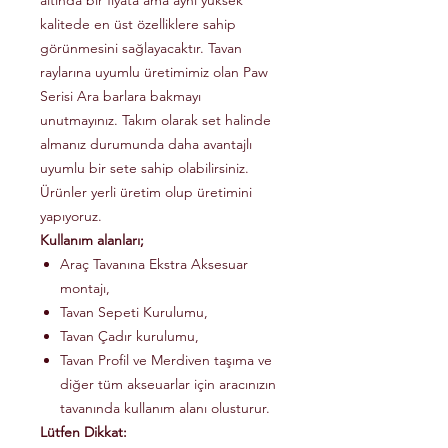
altında bir fiyata ama aynı yüksek
kalitede en üst özelliklere sahip
görünmesini sağlayacaktır. Tavan
raylarına uyumlu üretimimiz olan Paw
Serisi Ara barlara bakmayı
unutmayınız. Takım olarak set halinde
almanız durumunda daha avantajlı
uyumlu bir sete sahip olabilirsiniz.
Ürünler yerli üretim olup üretimini
yapıyoruz.
Kullanım alanları;
Araç Tavanına Ekstra Aksesuar
montajı,
Tavan Sepeti Kurulumu,
Tavan Çadır kurulumu,
Tavan Profil ve Merdiven taşıma ve
diğer tüm akseuarlar için aracınızın
tavanında kullanım alanı olusturur.
Lütfen Dikkat: