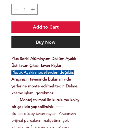
Add to Cart
Buy Now
Plus Serisi Alüminyum Döküm Ayaklı
Üst Tavan Çıtası Tavan Rayları;
Plastik Ayaklı modellerden değildir.
Araçınızın tavanında bulunan vida
yerlerine monte edilmektedir. Delme,
kesme işlemi gerekmez.
----- Montaj talimati ile kurulumu kolay
bir şekilde yapabilirsiniz. -----
Bu üst düzey tavan rayları, Aracınızın
orijinal parçaların maliyetinin çok
altında bir fiyata ama aynı yüksek