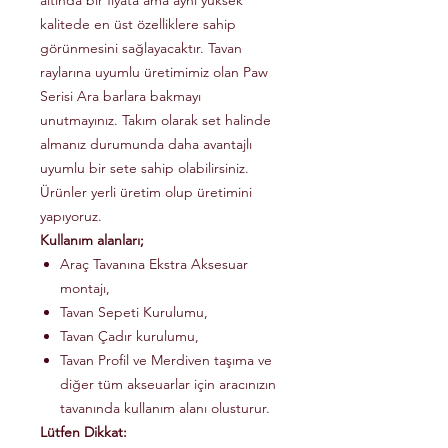
altında bir fiyata ama aynı yüksek
kalitede en üst özelliklere sahip
görünmesini sağlayacaktır. Tavan
raylarına uyumlu üretimimiz olan Paw
Serisi Ara barlara bakmayı
unutmayınız. Takım olarak set halinde
almanız durumunda daha avantajlı
uyumlu bir sete sahip olabilirsiniz.
Ürünler yerli üretim olup üretimini
yapıyoruz.
Kullanım alanları;
Araç Tavanına Ekstra Aksesuar
montajı,
Tavan Sepeti Kurulumu,
Tavan Çadır kurulumu,
Tavan Profil ve Merdiven taşıma ve
diğer tüm akseuarlar için aracınızın
tavanında kullanım alanı olusturur.
Lütfen Dikkat: