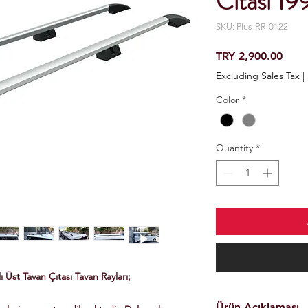
Cıtası 1
SKU: Plus-RR-0122
Price
TRY 2,900.00
Excluding Sales Tax
|
Color
*
Quantity
*
Üst Tavan Çıtası Tavan Rayları;
Ürün Açıklaması