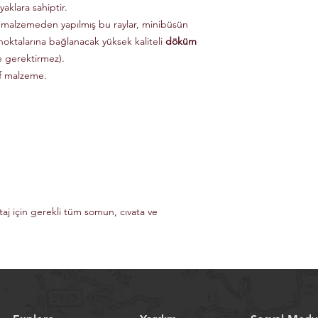
aklara sahiptir.
 malzemeden yapılmış bu raylar, minibüsün
noktalarına bağlanacak yüksek kaliteli
döküm
e gerektirmez).
if malzeme.
taj için gerekli tüm somun, cıvata ve