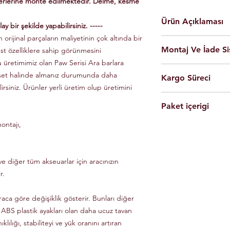
yerlerine monte edilmektedir. Delme, kesme
Ürün Açıklaması
ay bir şekilde yapabilirsiniz. -----
 orijinal parçaların maliyetinin çok altında bir
En yüksek kalite 
Montaj Ve İade Si
üst özelliklere sahip görünmesini
Kolay montaj.
Talimatlar ve montaj
u üretimimiz olan Paw Serisi Ara barlara
Montaj
istanbul
iç
Siyah Ve Gri Renk
 set halinde almanız durumunda daha
Kargo Süreci
olarak yapılmaktad
Döküm Aleminyum
lirsiniz. Ürünler yerli üretim olup üretimini
Ürünleri son kulla
Yerli üretim.
Siparişleriniz,
yapabilmesi için g
80 KG yük kapasite
Paket içerigi
Saat 14'e
kadar ulama
Tüm ürünlerde arac
Hızlı ve kolay uyum
kargo ile Türkiye'nin 
dikkate alınarak mon
ontajı,
2 adet
Tavan Rayı
Raylar kutuludur, 
Eft-Havale ile banka 
Ürünler gerekli b
4 adet Aleminyum
somun, cıvata ve sa
(Pazartesi-Cuma) içer
durumunda eksik ve
1 adet Montaj Kla
Özel üretim ürünlerin
ücretsiz olarak tes
Gerekli Civata Set
e diğer tüm akseuarlar için aracınızın
göre farklılık gösterm
Paket içeriğinde 
bilgileri ve süreleri ür
r.
raca göre değişiklik gösterir. Bunları diğer
 ABS plastik ayakları olan daha ucuz tavan
klılığı, stabiliteyi ve yük oranını artıran