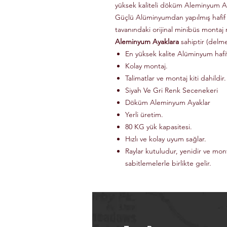
yüksek kaliteli döküm Aleminyum Ay
Güçlü Alüminyumdan yapılmış hafif
tavanındaki orijinal minibüs montaj 
Aleminyum Ayaklara
sahiptir (delm
En yüksek kalite Alüminyum haf
Kolay montaj.
Talimatlar ve montaj kiti dahildir.
Siyah Ve Gri Renk Secenekeri
Döküm Aleminyum Ayaklar
Yerli üretim.
80 KG yük kapasitesi.
Hızlı ve kolay uyum sağlar.
Raylar kutuludur, yenidir ve mon
sabitlemelerle birlikte gelir.