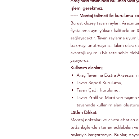
Araçınızın tavanında bulunan vida 
işlemi gerekmez.
----- Montaj talimati ile kurulumu kol
Bu üst düzey tavan rayları, Aracınızın
fiyata ama aynı yüksek kalitede en 
sağlayacaktır. Tavan raylarına uyuml
bakmayı unutmayınız. Takım olarak
avantajlı uyumlu bir sete sahip olabi
yapıyoruz.
Kullanım alanları;
Araç Tavanına Ekstra Aksesuar m
Tavan Sepeti Kurulumu,
Tavan Çadır kurulumu,
Tavan Profil ve Merdiven taşıma v
tavanında kullanım alanı olusturu
Lütfen Dikkat:
Montaj noktaları ve civata ebatları a
tedarikçilerden temin edilebilen ve
raylarıyla karıştırmayın. Bunlar, dayanı