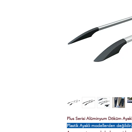
Plus Serisi Alüminyum Döküm Ayaklı 
Plastik Ayaklı modellerden değildir.