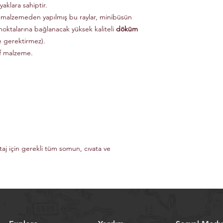
aklara sahiptir.
 malzemeden yapılmış bu raylar, minibüsün
noktalarına bağlanacak yüksek kaliteli
döküm
e gerektirmez).
if malzeme.
taj için gerekli tüm somun, cıvata ve