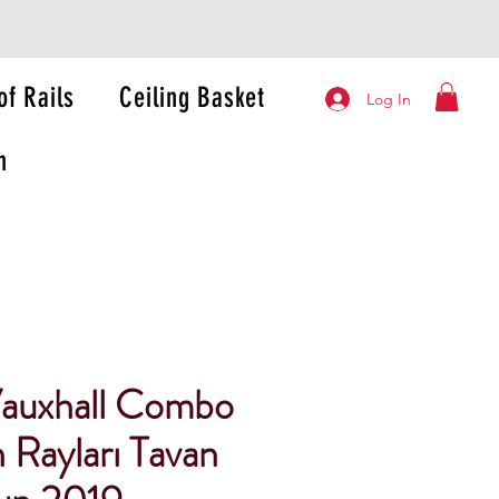
of Rails
Ceiling Basket
Log In
n
auxhall Combo
 Rayları Tavan