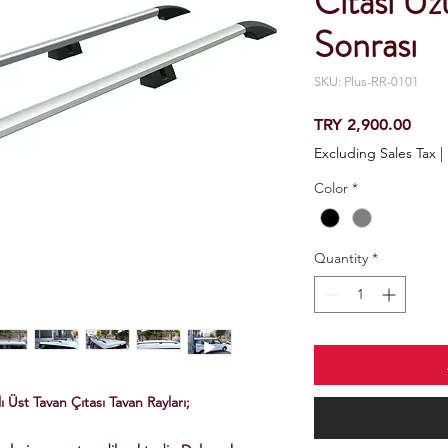
Cıtası U
Sonrası
SKU: Plus-RR-0101
Price
TRY 2,900.00
Excluding Sales Tax
|
Color
*
Quantity
*
Üst Tavan Çıtası Tavan Rayları;