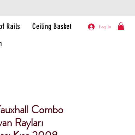
of Rails
Ceiling Basket
Log In
n
auxhall Combo
an Rayları