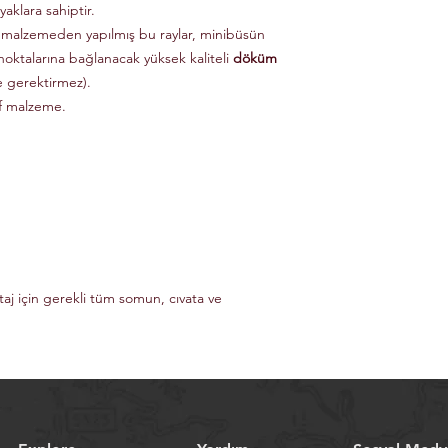
aklara sahiptir.
 malzemeden yapılmış bu raylar, minibüsün
noktalarına bağlanacak yüksek kaliteli
döküm
e gerektirmez).
if malzeme.
taj için gerekli tüm somun, cıvata ve