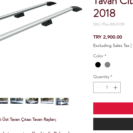
Tavan Cı
2018
SKU: Plus-RR-0109
Price
TRY 2,900.00
Excluding Sales Tax
|
Color
*
Quantity
*
Üst Tavan Çıtası Tavan Rayları;