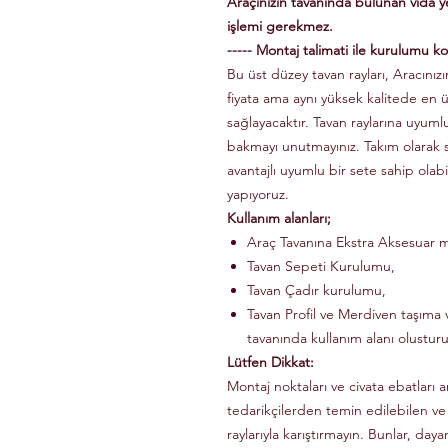
Araçınızın tavanında bulunan vida 
işlemi gerekmez.
----- Montaj talimati ile kurulumu kol
Bu üst düzey tavan rayları, Aracınızın
fiyata ama aynı yüksek kalitede en 
sağlayacaktır. Tavan raylarına uyuml
bakmayı unutmayınız. Takım olarak
avantajlı uyumlu bir sete sahip olabi
yapıyoruz.
Kullanım alanları;
Araç Tavanına Ekstra Aksesuar m
Tavan Sepeti Kurulumu,
Tavan Çadır kurulumu,
Tavan Profil ve Merdiven taşıma v
tavanında kullanım alanı olusturu
Lütfen Dikkat:
Montaj noktaları ve civata ebatları a
tedarikçilerden temin edilebilen ve
raylarıyla karıştırmayın. Bunlar, dayanı