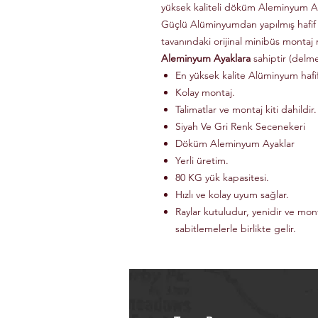
yüksek kaliteli döküm Aleminyum Ay
Güçlü Alüminyumdan yapılmış hafif
tavanındaki orijinal minibüs montaj 
Aleminyum Ayaklara
sahiptir (delm
En yüksek kalite Alüminyum haf
Kolay montaj.
Talimatlar ve montaj kiti dahildir.
Siyah Ve Gri Renk Secenekeri
Döküm Aleminyum Ayaklar
Yerli üretim.
80 KG yük kapasitesi.
Hızlı ve kolay uyum sağlar.
Raylar kutuludur, yenidir ve mon
sabitlemelerle birlikte gelir.