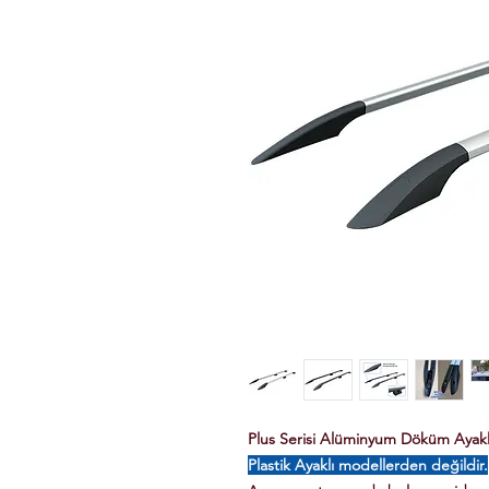
Plus Serisi Alüminyum Döküm Ayaklı 
Plastik Ayaklı modellerden değildir.