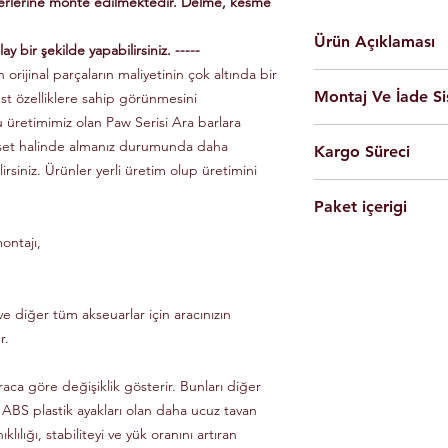
yerlerine monte edilmektedir. Delme, kesme
Ürün Açıklaması
ay bir şekilde yapabilirsiniz. -----
 orijinal parçaların maliyetinin çok altında bir
En yüksek kalite 
Montaj Ve İade Si
üst özelliklere sahip görünmesini
Kolay montaj.
Talimatlar ve montaj
u üretimimiz olan Paw Serisi Ara barlara
Montaj
istanbul
iç
Siyah Ve Gri Renk
 set halinde almanız durumunda daha
Kargo Süreci
olarak yapılmaktad
Döküm Aleminyum
lirsiniz. Ürünler yerli üretim olup üretimini
Ürünleri son kulla
Yerli üretim.
Siparişleriniz,
yapabilmesi için g
80 KG yük kapasite
Paket içerigi
Saat 14'e
kadar ulama
Tüm ürünlerde arac
Hızlı ve kolay uyum
kargo ile Türkiye'nin 
dikkate alınarak mon
ontajı,
2 adet
Tavan Rayı
Raylar kutuludur, 
Eft-Havale ile banka 
Ürünler gerekli b
4 adet Aleminyum
somun, cıvata ve sa
(Pazartesi-Cuma) içer
durumunda eksik ve
1 adet Montaj Kla
Özel üretim ürünlerin
ücretsiz olarak tes
Gerekli Civata Set
e diğer tüm akseuarlar için aracınızın
göre farklılık gösterm
Paket içeriğinde 
bilgileri ve süreleri ür
r.
raca göre değişiklik gösterir. Bunları diğer
 ABS plastik ayakları olan daha ucuz tavan
klılığı, stabiliteyi ve yük oranını artıran