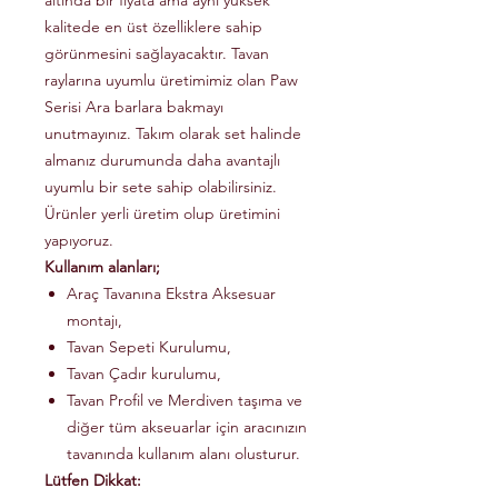
altında bir fiyata ama aynı yüksek
kalitede en üst özelliklere sahip
görünmesini sağlayacaktır. Tavan
raylarına uyumlu üretimimiz olan Paw
Serisi Ara barlara bakmayı
unutmayınız. Takım olarak set halinde
almanız durumunda daha avantajlı
uyumlu bir sete sahip olabilirsiniz.
Ürünler yerli üretim olup üretimini
yapıyoruz.
Kullanım alanları;
Araç Tavanına Ekstra Aksesuar
montajı,
Tavan Sepeti Kurulumu,
Tavan Çadır kurulumu,
Tavan Profil ve Merdiven taşıma ve
diğer tüm akseuarlar için aracınızın
tavanında kullanım alanı olusturur.
Lütfen Dikkat: