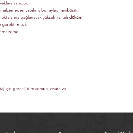
aklara sahiptir.
 malzemeden yapılmış bu raylar, minibüsün
noktalarına bağlanacak yüksek kaliteli
döküm
e gerektirmez).
if malzeme.
taj için gerekli tüm somun, cıvata ve