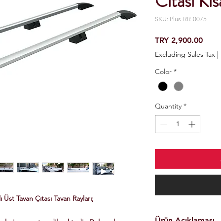
Cıtası Kı
SKU: Plus-RR-0075
Price
TRY 2,900.00
Excluding Sales Tax
|
Color
*
Quantity
*
Üst Tavan Çıtası Tavan Rayları;
Ürün Açıklaması