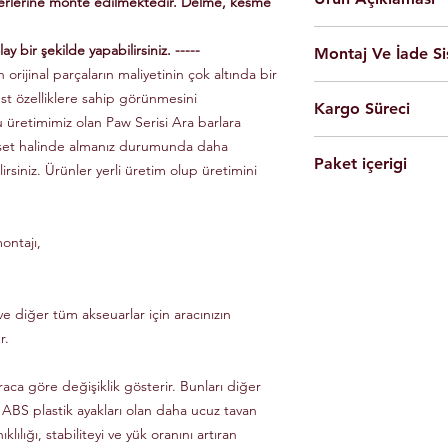
yerlerine monte edilmektedir. Delme, kesme
En yüksek kalite 
ay bir şekilde yapabilirsiniz. -----
Montaj Ve İade Si
Kolay montaj.
 orijinal parçaların maliyetinin çok altında bir
Talimatlar ve montaj
Montaj
istanbul
iç
üst özelliklere sahip görünmesini
Siyah Ve Gri Renk
Kargo Süreci
olarak yapılmaktad
Döküm Aleminyum
u üretimimiz olan Paw Serisi Ara barlara
Ürünleri son kulla
Yerli üretim.
 set halinde almanız durumunda daha
Siparişleriniz,
yapabilmesi için g
80 KG yük kapasite
Paket içerigi
Saat 14'e
kadar ulama
lirsiniz. Ürünler yerli üretim olup üretimini
Tüm ürünlerde arac
Hızlı ve kolay uyum
kargo ile Türkiye'nin 
dikkate alınarak mon
2 adet
Tavan Rayı
Raylar kutuludur, 
Eft-Havale ile banka 
Ürünler gerekli b
4 adet Aleminyum
somun, cıvata ve sa
(Pazartesi-Cuma) içer
durumunda eksik ve
ontajı,
1 adet Montaj Kla
Özel üretim ürünlerin
ücretsiz olarak tes
Gerekli Civata Set
göre farklılık gösterm
Paket içeriğinde 
bilgileri ve süreleri ür
e diğer tüm akseuarlar için aracınızın
r.
raca göre değişiklik gösterir. Bunları diğer
 ABS plastik ayakları olan daha ucuz tavan
klılığı, stabiliteyi ve yük oranını artıran