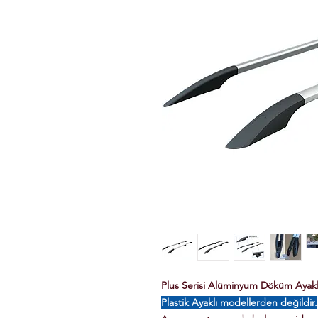
Plus Serisi Alüminyum Döküm Ayaklı 
Plastik Ayaklı modellerden değildir.