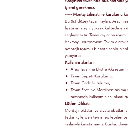
Araçınızın tavanında bulunan vida 
işlemi gerekmez.
----- Montaj talimati ile kurulumu kol
Bu üst düzey tavan rayları, Aracınızın
fiyata ama aynı yüksek kalitede en 
sağlayacaktır. Tavan raylarına uyuml
bakmayı unutmayınız. Takım olarak
avantajlı uyumlu bir sete sahip olabi
yapıyoruz.
Kullanım alanları;
Araç Tavanına Ekstra Aksesuar m
Tavan Sepeti Kurulumu,
Tavan Çadır kurulumu,
Tavan Profil ve Merdiven taşıma v
tavanında kullanım alanı olusturu
Lütfen Dikkat:
Montaj noktaları ve civata ebatları a
tedarikçilerden temin edilebilen ve
raylarıyla karıştırmayın. Bunlar, dayanı