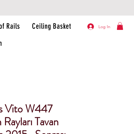
of Rails
Ceiling Basket
Log In
n
s Vito W447
 Rayları Tavan