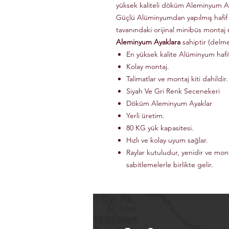
yüksek kaliteli döküm Aleminyum Ay
Güçlü Alüminyumdan yapılmış hafif
tavanındaki orijinal minibüs montaj 
Aleminyum Ayaklara
sahiptir (delm
En yüksek kalite Alüminyum haf
Kolay montaj.
Talimatlar ve montaj kiti dahildir.
Siyah Ve Gri Renk Secenekeri
Döküm Aleminyum Ayaklar
Yerli üretim.
80 KG yük kapasitesi.
Hızlı ve kolay uyum sağlar.
Raylar kutuludur, yenidir ve mon
sabitlemelerle birlikte gelir.