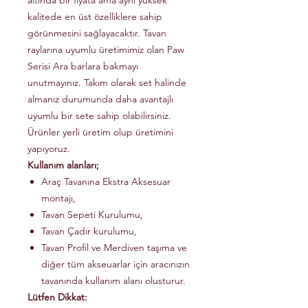
altında bir fiyata ama aynı yüksek
kalitede en üst özelliklere sahip
görünmesini sağlayacaktır. Tavan
raylarına uyumlu üretimimiz olan Paw
Serisi Ara barlara bakmayı
unutmayınız. Takım olarak set halinde
almanız durumunda daha avantajlı
uyumlu bir sete sahip olabilirsiniz.
Ürünler yerli üretim olup üretimini
yapıyoruz.
Kullanım alanları;
Araç Tavanına Ekstra Aksesuar
montajı,
Tavan Sepeti Kurulumu,
Tavan Çadır kurulumu,
Tavan Profil ve Merdiven taşıma ve
diğer tüm akseuarlar için aracınızın
tavanında kullanım alanı olusturur.
Lütfen Dikkat: