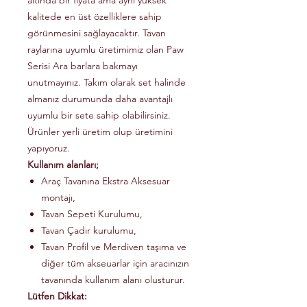
altında bir fiyata ama aynı yüksek
kalitede en üst özelliklere sahip
görünmesini sağlayacaktır. Tavan
raylarına uyumlu üretimimiz olan Paw
Serisi Ara barlara bakmayı
unutmayınız. Takım olarak set halinde
almanız durumunda daha avantajlı
uyumlu bir sete sahip olabilirsiniz.
Ürünler yerli üretim olup üretimini
yapıyoruz.
Kullanım alanları;
Araç Tavanına Ekstra Aksesuar
montajı,
Tavan Sepeti Kurulumu,
Tavan Çadır kurulumu,
Tavan Profil ve Merdiven taşıma ve
diğer tüm akseuarlar için aracınızın
tavanında kullanım alanı olusturur.
Lütfen Dikkat: