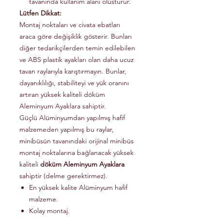
tavanında kullanım alanı olusturur.
Lütfen Dikkat:
Montaj noktaları ve civata ebatları
araca göre değişiklik gösterir. Bunları
diğer tedarikçilerden temin edilebilen
ve ABS plastik ayakları olan daha ucuz
tavan raylarıyla karıştırmayın. Bunlar,
dayanıklılığı, stabiliteyi ve yük oranını
artıran yüksek kaliteli döküm
Aleminyum Ayaklara sahiptir.
Güçlü Alüminyumdan yapılmış hafif
malzemeden yapılmış bu raylar,
minibüsün tavanındaki orijinal minibüs
montaj noktalarına bağlanacak yüksek
kaliteli
döküm Aleminyum Ayaklara
sahiptir (delme gerektirmez).
En yüksek kalite Alüminyum hafif
malzeme.
Kolay montaj.