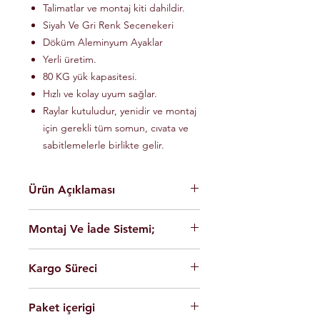
Talimatlar ve montaj kiti dahildir.
Siyah Ve Gri Renk Secenekeri
Döküm Aleminyum Ayaklar
Yerli üretim.
80 KG yük kapasitesi.
Hızlı ve kolay uyum sağlar.
Raylar kutuludur, yenidir ve montaj
için gerekli tüm somun, cıvata ve
sabitlemelerle birlikte gelir.
Ürün Açıklaması
En yüksek kalite Alüminyum hafif
Montaj Ve İade Sistemi;
malzeme.
Kolay montaj.
Montaj
istanbul
içerisinde üretim
Talimatlar ve montaj kiti dahildir.
Kargo Süreci
yerimizde ücretsiz olarak
Siyah Ve Gri Renk Secenekeri
yapılmaktadir.
Döküm Aleminyum Ayaklar
Siparişleriniz,
Ürünleri son kullanıcının cok rahat
Yerli üretim.
Paket içerigi
Saat 14'e
kadar ulaması durumunda
şekilde montaj yapabilmesi için