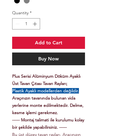
Quantity
*
Add to Cart
Buy Now
Plus Serisi Alüminyum Döküm Ayaklı
Üst Tavan Çıtası Tavan Rayları;
Plastik Ayaklı modellerden değildir.
Araçınızın tavanında bulunan vida
yerlerine monte edilmektedir. Delme,
kesme işlemi gerekmez.
----- Montaj talimati ile kurulumu kolay
bir şekilde yapabilirsiniz. -----
Bu üst düzey tavan rayları, Aracınızın