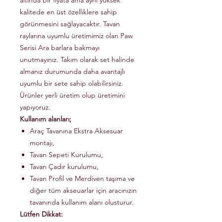
altında bir fiyata ama aynı yüksek
kalitede en üst özelliklere sahip
görünmesini sağlayacaktır. Tavan
raylarına uyumlu üretimimiz olan Paw
Serisi Ara barlara bakmayı
unutmayınız. Takım olarak set halinde
almanız durumunda daha avantajlı
uyumlu bir sete sahip olabilirsiniz.
Ürünler yerli üretim olup üretimini
yapıyoruz.
Kullanım alanları;
Araç Tavanına Ekstra Aksesuar
montajı,
Tavan Sepeti Kurulumu,
Tavan Çadır kurulumu,
Tavan Profil ve Merdiven taşıma ve
diğer tüm akseuarlar için aracınızın
tavanında kullanım alanı olusturur.
Lütfen Dikkat: