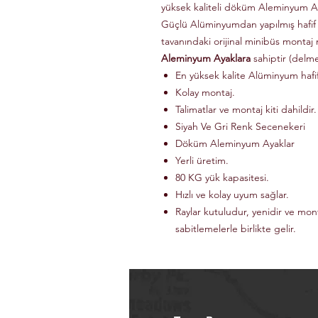
yüksek kaliteli döküm Aleminyum Ay
Güçlü Alüminyumdan yapılmış hafif
tavanındaki orijinal minibüs montaj 
Aleminyum Ayaklara
sahiptir (delm
En yüksek kalite Alüminyum haf
Kolay montaj.
Talimatlar ve montaj kiti dahildir.
Siyah Ve Gri Renk Secenekeri
Döküm Aleminyum Ayaklar
Yerli üretim.
80 KG yük kapasitesi.
Hızlı ve kolay uyum sağlar.
Raylar kutuludur, yenidir ve mon
sabitlemelerle birlikte gelir.