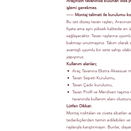
Araçınızın tavanında bulunan vida 
işlemi gerekmez.
----- Montaj talimati ile kurulumu kol
Bu üst düzey tavan rayları, Aracınızın
fiyata ama aynı yüksek kalitede en 
sağlayacaktır. Tavan raylarına uyuml
bakmayı unutmayınız. Takım olarak
avantajlı uyumlu bir sete sahip olabi
yapıyoruz.
Kullanım alanları;
Araç Tavanına Ekstra Aksesuar m
Tavan Sepeti Kurulumu,
Tavan Çadır kurulumu,
Tavan Profil ve Merdiven taşıma v
tavanında kullanım alanı olusturu
Lütfen Dikkat:
Montaj noktaları ve civata ebatları a
tedarikçilerden temin edilebilen ve
raylarıyla karıştırmayın. Bunlar, dayanı