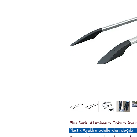
Plus Serisi Alüminyum Döküm Ayaklı 
Plastik Ayaklı modellerden değildir.