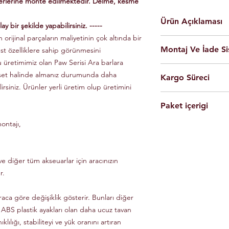
yerlerine monte edilmektedir. Delme, kesme
Ürün Açıklaması
ay bir şekilde yapabilirsiniz. -----
 orijinal parçaların maliyetinin çok altında bir
En yüksek kalite 
Montaj Ve İade Si
üst özelliklere sahip görünmesini
Kolay montaj.
Talimatlar ve montaj
u üretimimiz olan Paw Serisi Ara barlara
Montaj
istanbul
iç
Siyah Ve Gri Renk
 set halinde almanız durumunda daha
Kargo Süreci
olarak yapılmaktad
Döküm Aleminyum
lirsiniz. Ürünler yerli üretim olup üretimini
Ürünleri son kulla
Yerli üretim.
Siparişleriniz,
yapabilmesi için g
80 KG yük kapasite
Paket içerigi
Saat 14'e
kadar ulama
Tüm ürünlerde arac
Hızlı ve kolay uyum
kargo ile Türkiye'nin 
dikkate alınarak mon
ontajı,
2 adet
Tavan Rayı
Raylar kutuludur, 
Eft-Havale ile banka 
Ürünler gerekli b
4 adet Aleminyum
somun, cıvata ve sa
(Pazartesi-Cuma) içer
durumunda eksik ve
1 adet Montaj Kla
Özel üretim ürünlerin
ücretsiz olarak tes
Gerekli Civata Set
e diğer tüm akseuarlar için aracınızın
göre farklılık gösterm
Paket içeriğinde 
bilgileri ve süreleri ür
r.
raca göre değişiklik gösterir. Bunları diğer
 ABS plastik ayakları olan daha ucuz tavan
klılığı, stabiliteyi ve yük oranını artıran