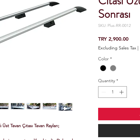
Cıtası U
Sonrası
SKU: Plus-RR-0012
Price
TRY 2,900.00
Excluding Sales Tax
|
Color
*
Quantity
*
Üst Tavan Çıtası Tavan Rayları;