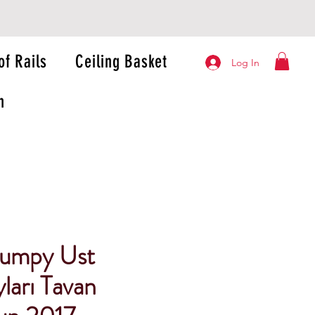
of Rails
Ceiling Basket
Log In
n
Jumpy Ust
ları Tavan