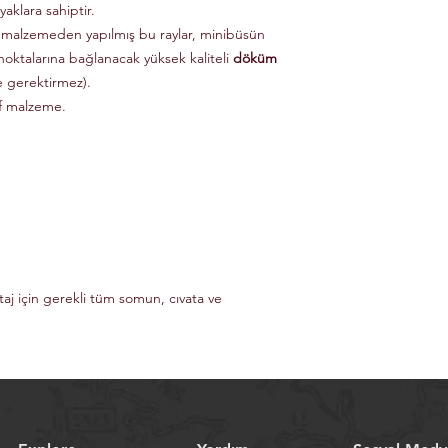
aklara sahiptir.
 malzemeden yapılmış bu raylar, minibüsün
noktalarına bağlanacak yüksek kaliteli
döküm
e gerektirmez).
if malzeme.
taj için gerekli tüm somun, cıvata ve