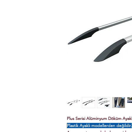
Plus Serisi Alüminyum Döküm Ayaklı 
Plastik Ayaklı modellerden değildir.