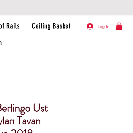
of Rails
Ceiling Basket
Log In
n
erlingo Ust
ları Tavan