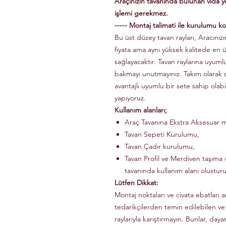
Araçınızın tavanında bulunan vida 
işlemi gerekmez.
----- Montaj talimati ile kurulumu kol
Bu üst düzey tavan rayları, Aracınızın
fiyata ama aynı yüksek kalitede en 
sağlayacaktır. Tavan raylarına uyuml
bakmayı unutmayınız. Takım olarak
avantajlı uyumlu bir sete sahip olabi
yapıyoruz.
Kullanım alanları;
Araç Tavanına Ekstra Aksesuar m
Tavan Sepeti Kurulumu,
Tavan Çadır kurulumu,
Tavan Profil ve Merdiven taşıma v
tavanında kullanım alanı olusturu
Lütfen Dikkat:
Montaj noktaları ve civata ebatları a
tedarikçilerden temin edilebilen ve
raylarıyla karıştırmayın. Bunlar, dayanı