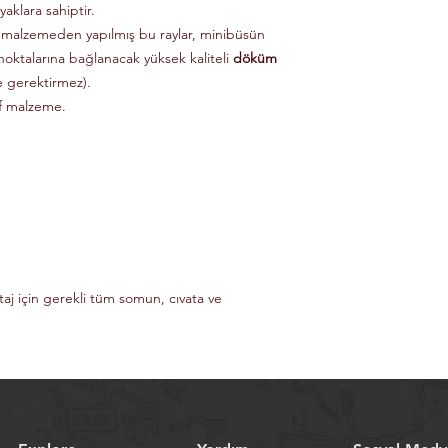
aklara sahiptir.
 malzemeden yapılmış bu raylar, minibüsün
noktalarına bağlanacak yüksek kaliteli
döküm
e gerektirmez).
if malzeme.
taj için gerekli tüm somun, cıvata ve