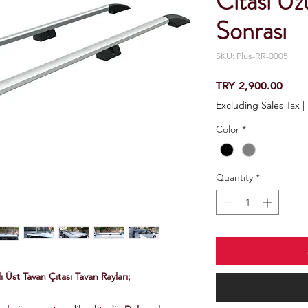
Cıtası U
Sonrası
SKU: Plus-RR-0005
Price
TRY 2,900.00
Excluding Sales Tax
|
Color
*
Quantity
*
Üst Tavan Çıtası Tavan Rayları;