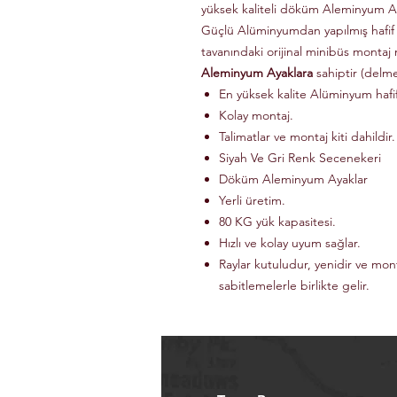
yüksek kaliteli döküm Aleminyum Ay
Güçlü Alüminyumdan yapılmış hafif
tavanındaki orijinal minibüs montaj 
Aleminyum Ayaklara
sahiptir (delm
En yüksek kalite Alüminyum haf
Kolay montaj.
Talimatlar ve montaj kiti dahildir.
Siyah Ve Gri Renk Secenekeri
Döküm Aleminyum Ayaklar
Yerli üretim.
80 KG yük kapasitesi.
Hızlı ve kolay uyum sağlar.
Raylar kutuludur, yenidir ve mon
sabitlemelerle birlikte gelir.