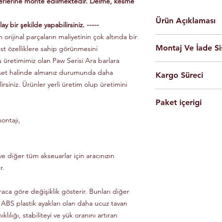
yerlerine monte edilmektedir. Delme, kesme
Ürün Açıklaması
ay bir şekilde yapabilirsiniz. -----
 orijinal parçaların maliyetinin çok altında bir
En yüksek kalite 
Montaj Ve İade Si
üst özelliklere sahip görünmesini
Kolay montaj.
Talimatlar ve montaj
u üretimimiz olan Paw Serisi Ara barlara
Montaj
istanbul
iç
Siyah Ve Gri Renk
 set halinde almanız durumunda daha
Kargo Süreci
olarak yapılmaktad
Döküm Aleminyum
lirsiniz. Ürünler yerli üretim olup üretimini
Ürünleri son kulla
Yerli üretim.
Siparişleriniz,
yapabilmesi için g
80 KG yük kapasite
Paket içerigi
Saat 14'e
kadar ulama
Tüm ürünlerde arac
Hızlı ve kolay uyum
kargo ile Türkiye'nin 
dikkate alınarak mon
ontajı,
2 adet
Tavan Rayı
Raylar kutuludur, 
Eft-Havale ile banka 
Ürünler gerekli b
4 adet Aleminyum
somun, cıvata ve sa
(Pazartesi-Cuma) içer
durumunda eksik ve
1 adet Montaj Kla
Özel üretim ürünlerin
ücretsiz olarak tes
Gerekli Civata Set
e diğer tüm akseuarlar için aracınızın
göre farklılık gösterm
Paket içeriğinde 
bilgileri ve süreleri ür
r.
raca göre değişiklik gösterir. Bunları diğer
 ABS plastik ayakları olan daha ucuz tavan
klılığı, stabiliteyi ve yük oranını artıran