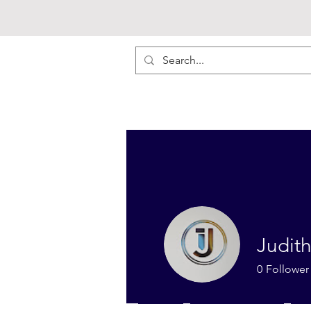
Judith
0
Follower