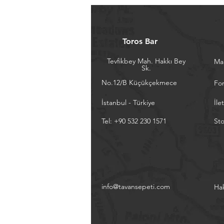
Toros Bar
Tevfikbey Mah. Hakkı Bey
Ma
Sk.
No.12/B Küçükçekmece
Fo
İstanbul - Türkiye
İle
Tel: +90 532 230 1571
Sto
info@tavansepeti.com
Ha