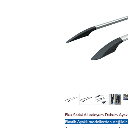
Plus Serisi Alüminyum Döküm Ayaklı 
Plastik Ayaklı modellerden değildir.