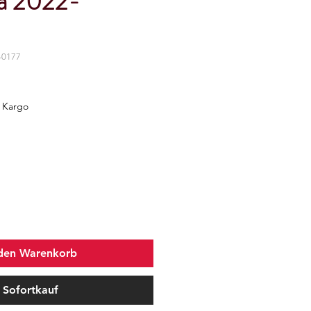
sa 2022-
-0177
z Kargo
 den Warenkorb
Sofortkauf