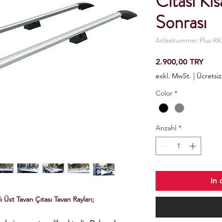
Cıtası Kı
Sonrası
Artikelnummer: Plus-RR
Preis
2.900,00 TRY
exkl. MwSt.
|
Ücretsi
Color
*
Anzahl
*
In
Üst Tavan Çıtası Tavan Rayları;