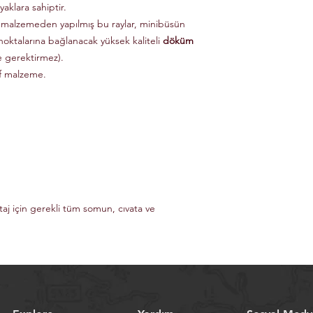
aklara sahiptir.
 malzemeden yapılmış bu raylar, minibüsün
noktalarına bağlanacak yüksek kaliteli
döküm
e gerektirmez).
if malzeme.
taj için gerekli tüm somun, cıvata ve