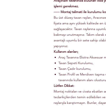
Araçınızın tavanında bulunan vida 
işlemi gerekmez.
----- Montaj talimati ile kurulumu kol
Bu üst düzey tavan rayları, Aracınızın
fiyata ama aynı yüksek kalitede en 
sağlayacaktır. Tavan raylarına uyuml
bakmayı unutmayınız. Takım olarak
avantajlı uyumlu bir sete sahip olabi
yapıyoruz.
Kullanım alanları;
Araç Tavanına Ekstra Aksesuar m
Tavan Sepeti Kurulumu,
Tavan Çadır kurulumu,
Tavan Profil ve Merdiven taşıma v
tavanında kullanım alanı olusturu
Lütfen Dikkat:
Montaj noktaları ve civata ebatları a
tedarikçilerden temin edilebilen ve
raylarıyla karıştırmayın. Bunlar, dayanı