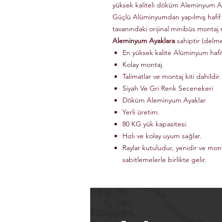
yüksek kaliteli döküm Aleminyum Ay
Güçlü Alüminyumdan yapılmış hafif
tavanındaki orijinal minibüs montaj 
Aleminyum Ayaklara
sahiptir (delm
En yüksek kalite Alüminyum haf
Kolay montaj.
Talimatlar ve montaj kiti dahildir.
Siyah Ve Gri Renk Secenekeri
Döküm Aleminyum Ayaklar
Yerli üretim.
80 KG yük kapasitesi.
Hızlı ve kolay uyum sağlar.
Raylar kutuludur, yenidir ve mon
sabitlemelerle birlikte gelir.