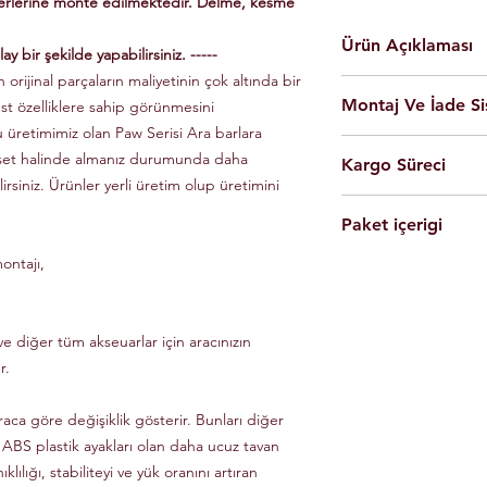
yerlerine monte edilmektedir. Delme, kesme
Ürün Açıklaması
ay bir şekilde yapabilirsiniz. -----
 orijinal parçaların maliyetinin çok altında bir
En yüksek kalite 
Montaj Ve İade Si
üst özelliklere sahip görünmesini
Kolay montaj.
Talimatlar ve montaj
u üretimimiz olan Paw Serisi Ara barlara
Montaj
istanbul
iç
Siyah Ve Gri Renk
 set halinde almanız durumunda daha
Kargo Süreci
olarak yapılmaktad
Döküm Aleminyum
lirsiniz. Ürünler yerli üretim olup üretimini
Ürünleri son kulla
Yerli üretim.
Siparişleriniz,
yapabilmesi için g
80 KG yük kapasite
Paket içerigi
Saat 14'e
kadar ulama
Tüm ürünlerde arac
Hızlı ve kolay uyum
kargo ile Türkiye'nin 
dikkate alınarak mon
ontajı,
2 adet
Tavan Rayı
Raylar kutuludur, 
Eft-Havale ile banka 
Ürünler gerekli b
4 adet Aleminyum
somun, cıvata ve sa
(Pazartesi-Cuma) içer
durumunda eksik ve
1 adet Montaj Kla
Özel üretim ürünlerin
ücretsiz olarak tes
Gerekli Civata Set
e diğer tüm akseuarlar için aracınızın
göre farklılık gösterm
Paket içeriğinde 
bilgileri ve süreleri ür
r.
raca göre değişiklik gösterir. Bunları diğer
 ABS plastik ayakları olan daha ucuz tavan
klılığı, stabiliteyi ve yük oranını artıran