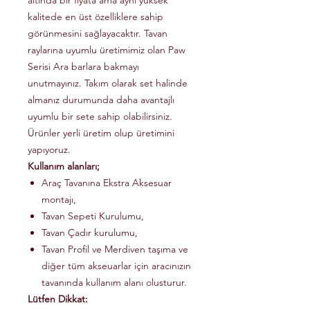
altında bir fiyata ama aynı yüksek
kalitede en üst özelliklere sahip
görünmesini sağlayacaktır. Tavan
raylarına uyumlu üretimimiz olan Paw
Serisi Ara barlara bakmayı
unutmayınız. Takım olarak set halinde
almanız durumunda daha avantajlı
uyumlu bir sete sahip olabilirsiniz.
Ürünler yerli üretim olup üretimini
yapıyoruz.
Kullanım alanları;
Araç Tavanına Ekstra Aksesuar
montajı,
Tavan Sepeti Kurulumu,
Tavan Çadır kurulumu,
Tavan Profil ve Merdiven taşıma ve
diğer tüm akseuarlar için aracınızın
tavanında kullanım alanı olusturur.
Lütfen Dikkat: