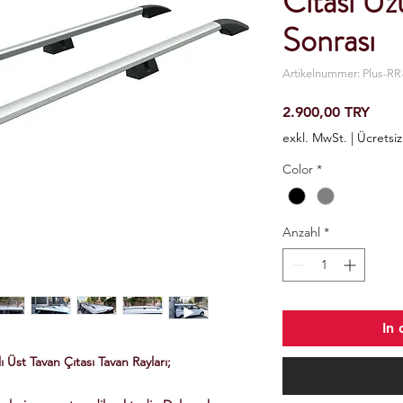
Cıtası U
Sonrası
Artikelnummer: Plus-RR
Preis
2.900,00 TRY
exkl. MwSt.
|
Ücretsi
Color
*
Anzahl
*
In
Üst Tavan Çıtası Tavan Rayları;