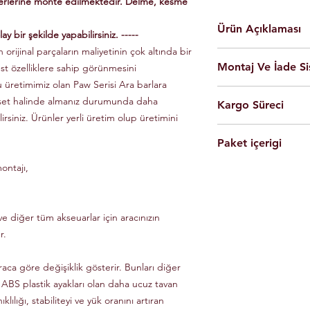
yerlerine monte edilmektedir. Delme, kesme
Ürün Açıklaması
ay bir şekilde yapabilirsiniz. -----
 orijinal parçaların maliyetinin çok altında bir
En yüksek kalite 
Montaj Ve İade Si
üst özelliklere sahip görünmesini
Kolay montaj.
Talimatlar ve montaj
u üretimimiz olan Paw Serisi Ara barlara
Montaj
istanbul
iç
Siyah Ve Gri Renk
 set halinde almanız durumunda daha
Kargo Süreci
olarak yapılmaktad
Döküm Aleminyum
lirsiniz. Ürünler yerli üretim olup üretimini
Ürünleri son kulla
Yerli üretim.
Siparişleriniz,
yapabilmesi için g
80 KG yük kapasite
Paket içerigi
Saat 14'e
kadar ulama
Tüm ürünlerde arac
Hızlı ve kolay uyum
kargo ile Türkiye'nin 
dikkate alınarak mon
ontajı,
2 adet
Tavan Rayı
Raylar kutuludur, 
Eft-Havale ile banka 
Ürünler gerekli b
4 adet Aleminyum
somun, cıvata ve sa
(Pazartesi-Cuma) içer
durumunda eksik ve
1 adet Montaj Kla
Özel üretim ürünlerin
ücretsiz olarak tes
Gerekli Civata Set
e diğer tüm akseuarlar için aracınızın
göre farklılık gösterm
Paket içeriğinde 
bilgileri ve süreleri ür
r.
raca göre değişiklik gösterir. Bunları diğer
 ABS plastik ayakları olan daha ucuz tavan
klılığı, stabiliteyi ve yük oranını artıran