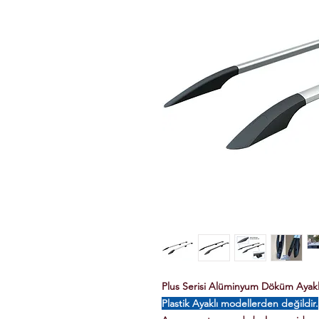
Plus Serisi Alüminyum Döküm Ayaklı 
Plastik Ayaklı modellerden değildir.