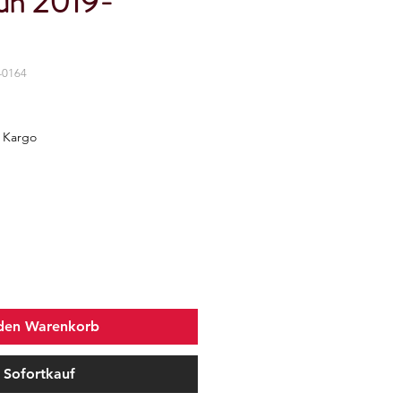
zun 2019-
-0164
z Kargo
 den Warenkorb
Sofortkauf