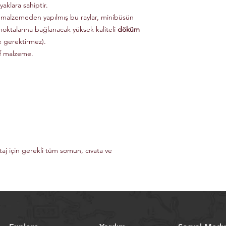
aklara sahiptir.
 malzemeden yapılmış bu raylar, minibüsün
noktalarına bağlanacak yüksek kaliteli
döküm
e gerektirmez).
if malzeme.
taj için gerekli tüm somun, cıvata ve