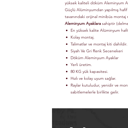
yüksek kaliteli döküm Aleminyum Ay
Güçlü Alüminyumdan yapılmış hafif
tavanındaki orijinal minibüs montaj 
Aleminyum Ayaklara
sahiptir (delm
En yüksek kalite Alüminyum haf
Kolay montaj.
Talimatlar ve montaj kiti dahildir.
Siyah Ve Gri Renk Secenekeri
Döküm Aleminyum Ayaklar
Yerli üretim.
80 KG yük kapasitesi.
Hızlı ve kolay uyum sağlar.
Raylar kutuludur, yenidir ve mon
sabitlemelerle birlikte gelir.