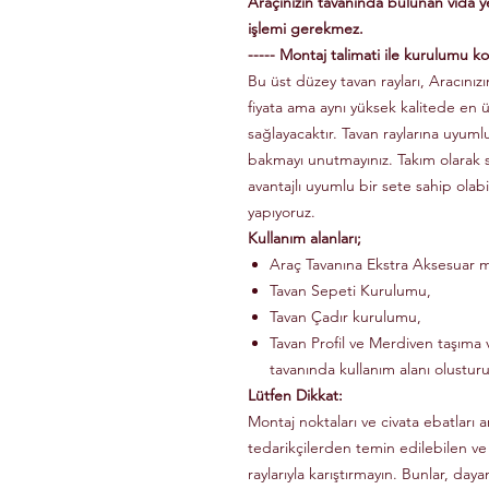
Araçınızın tavanında bulunan vida 
işlemi gerekmez.
----- Montaj talimati ile kurulumu kol
Bu üst düzey tavan rayları, Aracınızın
fiyata ama aynı yüksek kalitede en 
sağlayacaktır. Tavan raylarına uyuml
bakmayı unutmayınız. Takım olarak
avantajlı uyumlu bir sete sahip olabi
yapıyoruz.
Kullanım alanları;
Araç Tavanına Ekstra Aksesuar m
Tavan Sepeti Kurulumu,
Tavan Çadır kurulumu,
Tavan Profil ve Merdiven taşıma v
tavanında kullanım alanı olusturu
Lütfen Dikkat:
Montaj noktaları ve civata ebatları a
tedarikçilerden temin edilebilen ve
raylarıyla karıştırmayın. Bunlar, dayanı