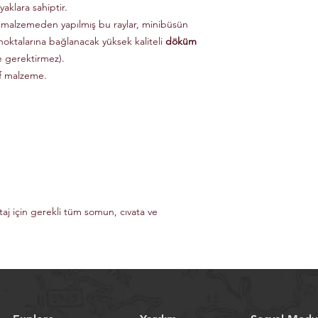
aklara sahiptir.
 malzemeden yapılmış bu raylar, minibüsün
noktalarına bağlanacak yüksek kaliteli
döküm
e gerektirmez).
if malzeme.
taj için gerekli tüm somun, cıvata ve