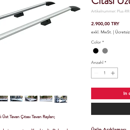
Cıtası U
Artikelnummer: Plus-RR
Preis
2.900,00 TRY
exkl. MwSt.
|
Ücretsi
Color
*
Anzahl
*
In
Üst Tavan Çıtası Tavan Rayları;
Ürün Açıklaması