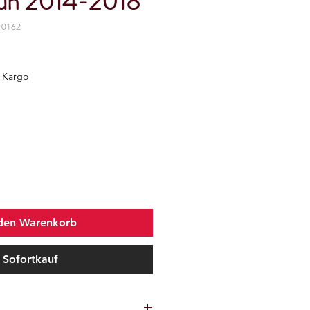
zun 2014-2018
-0162
z Kargo
 den Warenkorb
Sofortkauf