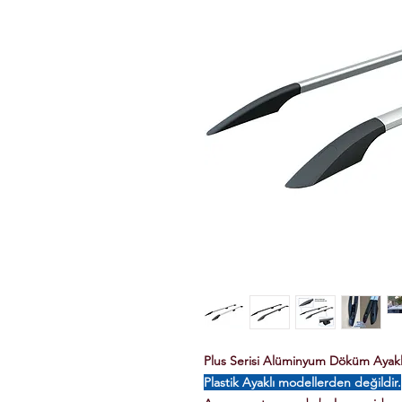
Plus Serisi Alüminyum Döküm Ayaklı 
Plastik Ayaklı modellerden değildir.