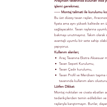
Araçınızın tavanında bulunan vida 
işlemi gerekmez.
----- Montaj talimati ile kurulumu kol
Bu üst düzey tavan rayları, Aracınızın
fiyata ama aynı yüksek kalitede en 
sağlayacaktır. Tavan raylarına uyuml
bakmayı unutmayınız. Takım olarak
avantajlı uyumlu bir sete sahip olabi
yapıyoruz.
Kullanım alanları;
Araç Tavanına Ekstra Aksesuar m
Tavan Sepeti Kurulumu,
Tavan Çadır kurulumu,
Tavan Profil ve Merdiven taşıma v
tavanında kullanım alanı olusturu
Lütfen Dikkat:
Montaj noktaları ve civata ebatları a
tedarikçilerden temin edilebilen ve
raylarıyla karıştırmayın. Bunlar, dayanı