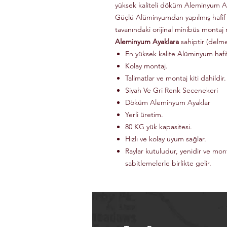
yüksek kaliteli döküm Aleminyum Ay
Güçlü Alüminyumdan yapılmış hafif
tavanındaki orijinal minibüs montaj 
Aleminyum Ayaklara
sahiptir (delm
En yüksek kalite Alüminyum haf
Kolay montaj.
Talimatlar ve montaj kiti dahildir.
Siyah Ve Gri Renk Secenekeri
Döküm Aleminyum Ayaklar
Yerli üretim.
80 KG yük kapasitesi.
Hızlı ve kolay uyum sağlar.
Raylar kutuludur, yenidir ve mon
sabitlemelerle birlikte gelir.