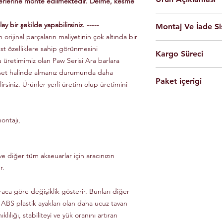
yerlerine monte edilmektedir. Delme, kesme
En yüksek kalite 
ay bir şekilde yapabilirsiniz. -----
Montaj Ve İade Si
Kolay montaj.
 orijinal parçaların maliyetinin çok altında bir
Talimatlar ve montaj
Montaj
istanbul
iç
üst özelliklere sahip görünmesini
Siyah Ve Gri Renk
Kargo Süreci
olarak yapılmaktad
Döküm Aleminyum
u üretimimiz olan Paw Serisi Ara barlara
Ürünleri son kulla
Yerli üretim.
 set halinde almanız durumunda daha
Siparişleriniz,
yapabilmesi için g
80 KG yük kapasite
Paket içerigi
Saat 14'e
kadar ulama
lirsiniz. Ürünler yerli üretim olup üretimini
Tüm ürünlerde arac
Hızlı ve kolay uyum
kargo ile Türkiye'nin 
dikkate alınarak mon
2 adet
Tavan Rayı
Raylar kutuludur, 
Eft-Havale ile banka 
Ürünler gerekli b
4 adet Aleminyum
somun, cıvata ve sa
(Pazartesi-Cuma) içer
durumunda eksik ve
ontajı,
1 adet Montaj Kla
Özel üretim ürünlerin
ücretsiz olarak tes
Gerekli Civata Set
göre farklılık gösterm
Paket içeriğinde 
bilgileri ve süreleri ür
e diğer tüm akseuarlar için aracınızın
r.
raca göre değişiklik gösterir. Bunları diğer
 ABS plastik ayakları olan daha ucuz tavan
klılığı, stabiliteyi ve yük oranını artıran