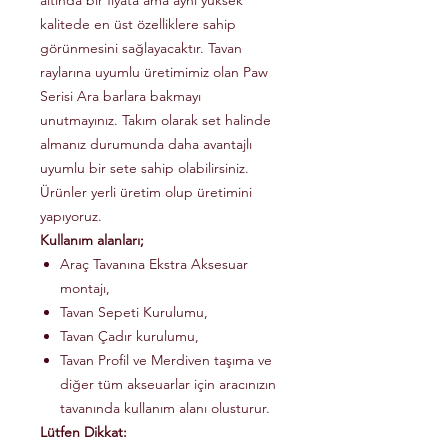
altında bir fiyata ama aynı yüksek
kalitede en üst özelliklere sahip
görünmesini sağlayacaktır. Tavan
raylarına uyumlu üretimimiz olan Paw
Serisi Ara barlara bakmayı
unutmayınız. Takım olarak set halinde
almanız durumunda daha avantajlı
uyumlu bir sete sahip olabilirsiniz.
Ürünler yerli üretim olup üretimini
yapıyoruz.
Kullanım alanları;
Araç Tavanına Ekstra Aksesuar
montajı,
Tavan Sepeti Kurulumu,
Tavan Çadır kurulumu,
Tavan Profil ve Merdiven taşıma ve
diğer tüm akseuarlar için aracınızın
tavanında kullanım alanı olusturur.
Lütfen Dikkat: