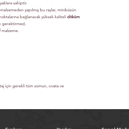
aklara sahiptir.
 malzemeden yapılmış bu raylar, minibüsün
noktalarına bağlanacak yüksek kaliteli
döküm
e gerektirmez).
if malzeme.
taj için gerekli tüm somun, cıvata ve