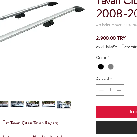
Tavan Cıt
2008-2
Artikelnummer: Plus-RR
Preis
2.900,00 TRY
exkl. MwSt.
|
Ücretsi
Color
*
Anzahl
*
In
Üst Tavan Çıtası Tavan Rayları;