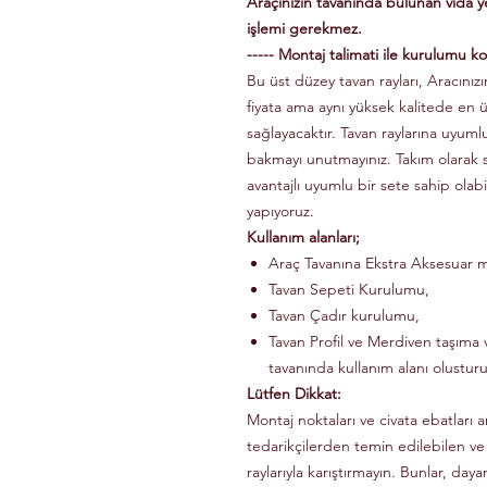
Araçınızın tavanında bulunan vida 
işlemi gerekmez.
----- Montaj talimati ile kurulumu kol
Bu üst düzey tavan rayları, Aracınızın
fiyata ama aynı yüksek kalitede en 
sağlayacaktır. Tavan raylarına uyuml
bakmayı unutmayınız. Takım olarak
avantajlı uyumlu bir sete sahip olabi
yapıyoruz.
Kullanım alanları;
Araç Tavanına Ekstra Aksesuar m
Tavan Sepeti Kurulumu,
Tavan Çadır kurulumu,
Tavan Profil ve Merdiven taşıma v
tavanında kullanım alanı olusturu
Lütfen Dikkat:
Montaj noktaları ve civata ebatları a
tedarikçilerden temin edilebilen ve
raylarıyla karıştırmayın. Bunlar, dayanı