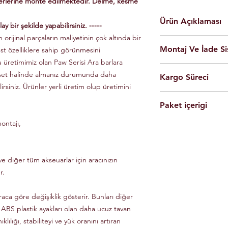
yerlerine monte edilmektedir. Delme, kesme
Ürün Açıklaması
ay bir şekilde yapabilirsiniz. -----
 orijinal parçaların maliyetinin çok altında bir
En yüksek kalite 
Montaj Ve İade Si
üst özelliklere sahip görünmesini
Kolay montaj.
Talimatlar ve montaj
u üretimimiz olan Paw Serisi Ara barlara
Montaj
istanbul
iç
Siyah Ve Gri Renk
 set halinde almanız durumunda daha
Kargo Süreci
olarak yapılmaktad
Döküm Aleminyum
lirsiniz. Ürünler yerli üretim olup üretimini
Ürünleri son kulla
Yerli üretim.
Siparişleriniz,
yapabilmesi için g
80 KG yük kapasite
Paket içerigi
Saat 14'e
kadar ulama
Tüm ürünlerde arac
Hızlı ve kolay uyum
kargo ile Türkiye'nin 
dikkate alınarak mon
ontajı,
2 adet
Tavan Rayı
Raylar kutuludur, 
Eft-Havale ile banka 
Ürünler gerekli b
4 adet Aleminyum
somun, cıvata ve sa
(Pazartesi-Cuma) içer
durumunda eksik ve
1 adet Montaj Kla
Özel üretim ürünlerin
ücretsiz olarak tes
Gerekli Civata Set
e diğer tüm akseuarlar için aracınızın
göre farklılık gösterm
Paket içeriğinde 
bilgileri ve süreleri ür
r.
raca göre değişiklik gösterir. Bunları diğer
 ABS plastik ayakları olan daha ucuz tavan
klılığı, stabiliteyi ve yük oranını artıran