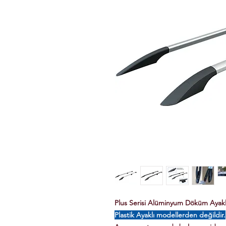
Plus Serisi Alüminyum Döküm Ayaklı 
Plastik Ayaklı modellerden değildir.