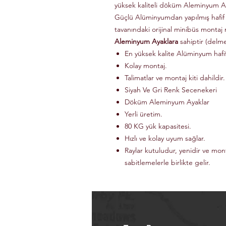
yüksek kaliteli döküm Aleminyum Ay
Güçlü Alüminyumdan yapılmış hafif
tavanındaki orijinal minibüs montaj 
Aleminyum Ayaklara
sahiptir (delm
En yüksek kalite Alüminyum haf
Kolay montaj.
Talimatlar ve montaj kiti dahildir.
Siyah Ve Gri Renk Secenekeri
Döküm Aleminyum Ayaklar
Yerli üretim.
80 KG yük kapasitesi.
Hızlı ve kolay uyum sağlar.
Raylar kutuludur, yenidir ve mon
sabitlemelerle birlikte gelir.