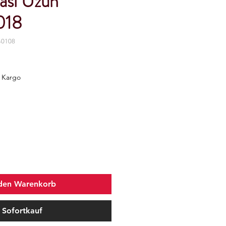
ası Uzun
018
-0108
z Kargo
 den Warenkorb
Sofortkauf