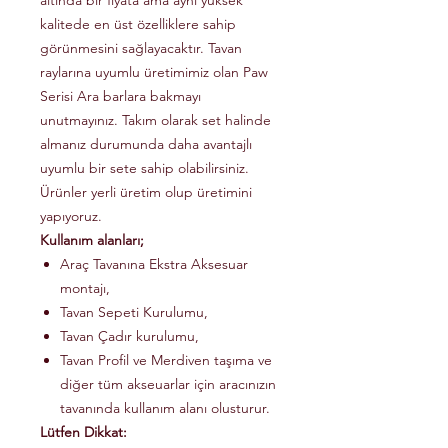
altında bir fiyata ama aynı yüksek
kalitede en üst özelliklere sahip
görünmesini sağlayacaktır. Tavan
raylarına uyumlu üretimimiz olan Paw
Serisi Ara barlara bakmayı
unutmayınız. Takım olarak set halinde
almanız durumunda daha avantajlı
uyumlu bir sete sahip olabilirsiniz.
Ürünler yerli üretim olup üretimini
yapıyoruz.
Kullanım alanları;
Araç Tavanına Ekstra Aksesuar
montajı,
Tavan Sepeti Kurulumu,
Tavan Çadır kurulumu,
Tavan Profil ve Merdiven taşıma ve
diğer tüm akseuarlar için aracınızın
tavanında kullanım alanı olusturur.
Lütfen Dikkat: