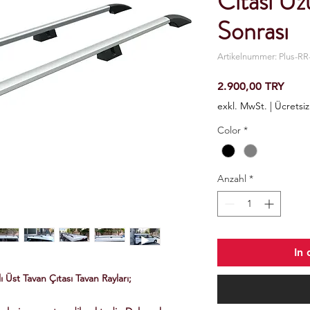
Cıtası U
Sonrası
Artikelnummer: Plus-RR
Preis
2.900,00 TRY
exkl. MwSt.
|
Ücretsi
Color
*
Anzahl
*
In
Üst Tavan Çıtası Tavan Rayları;