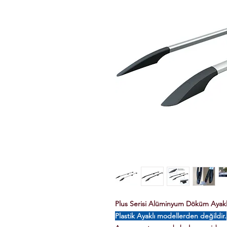
Plus Serisi Alüminyum Döküm Ayaklı 
Plastik Ayaklı modellerden değildir.