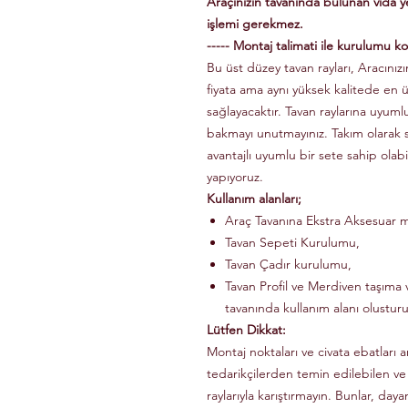
Araçınızın tavanında bulunan vida 
işlemi gerekmez.
----- Montaj talimati ile kurulumu kol
Bu üst düzey tavan rayları, Aracınızın
fiyata ama aynı yüksek kalitede en 
sağlayacaktır. Tavan raylarına uyuml
bakmayı unutmayınız. Takım olarak
avantajlı uyumlu bir sete sahip olabi
yapıyoruz.
Kullanım alanları;
Araç Tavanına Ekstra Aksesuar m
Tavan Sepeti Kurulumu,
Tavan Çadır kurulumu,
Tavan Profil ve Merdiven taşıma v
tavanında kullanım alanı olusturu
Lütfen Dikkat:
Montaj noktaları ve civata ebatları a
tedarikçilerden temin edilebilen ve
raylarıyla karıştırmayın. Bunlar, dayanı