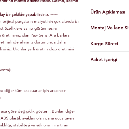
yerlerine monte edilmektedir. Delme, kesme
Ürün Açıklaması
ay bir şekilde yapabilirsiniz. -----
 orijinal parçaların maliyetinin çok altında bir
En yüksek kalite 
Montaj Ve İade Si
üst özelliklere sahip görünmesini
Kolay montaj.
Talimatlar ve montaj
u üretimimiz olan Paw Serisi Ara barlara
Montaj
istanbul
iç
Siyah Ve Gri Renk
 set halinde almanız durumunda daha
Kargo Süreci
olarak yapılmaktad
Döküm Aleminyum
lirsiniz. Ürünler yerli üretim olup üretimini
Ürünleri son kulla
Yerli üretim.
Siparişleriniz,
yapabilmesi için g
80 KG yük kapasite
Paket içerigi
Saat 14'e
kadar ulama
Tüm ürünlerde arac
Hızlı ve kolay uyum
kargo ile Türkiye'nin 
dikkate alınarak mon
ontajı,
2 adet
Tavan Rayı
Raylar kutuludur, 
Eft-Havale ile banka 
Ürünler gerekli b
4 adet Aleminyum
somun, cıvata ve sa
(Pazartesi-Cuma) içer
durumunda eksik ve
1 adet Montaj Kla
Özel üretim ürünlerin
ücretsiz olarak tes
Gerekli Civata Set
e diğer tüm akseuarlar için aracınızın
göre farklılık gösterm
Paket içeriğinde 
bilgileri ve süreleri ür
r.
raca göre değişiklik gösterir. Bunları diğer
 ABS plastik ayakları olan daha ucuz tavan
klılığı, stabiliteyi ve yük oranını artıran