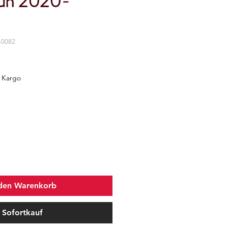
zun 2020-
-0082
z Kargo
 den Warenkorb
Sofortkauf