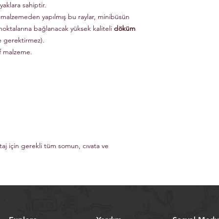
aklara sahiptir.
 malzemeden yapılmış bu raylar, minibüsün
noktalarına bağlanacak yüksek kaliteli
döküm
e gerektirmez).
if malzeme.
taj için gerekli tüm somun, cıvata ve