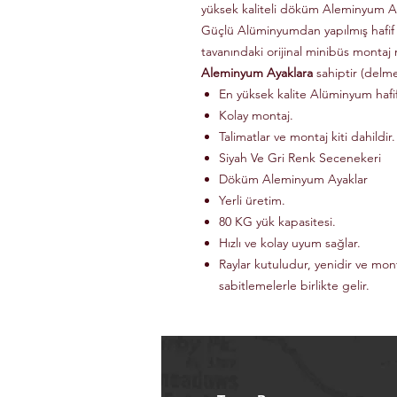
yüksek kaliteli döküm Aleminyum Ay
Güçlü Alüminyumdan yapılmış hafif
tavanındaki orijinal minibüs montaj 
Aleminyum Ayaklara
sahiptir (delm
En yüksek kalite Alüminyum haf
Kolay montaj.
Talimatlar ve montaj kiti dahildir.
Siyah Ve Gri Renk Secenekeri
Döküm Aleminyum Ayaklar
Yerli üretim.
80 KG yük kapasitesi.
Hızlı ve kolay uyum sağlar.
Raylar kutuludur, yenidir ve mon
sabitlemelerle birlikte gelir.