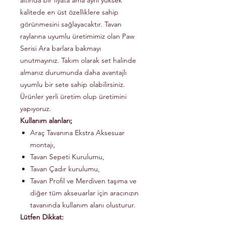
altında bir fiyata ama aynı yüksek
kalitede en üst özelliklere sahip
görünmesini sağlayacaktır. Tavan
raylarına uyumlu üretimimiz olan Paw
Serisi Ara barlara bakmayı
unutmayınız. Takım olarak set halinde
almanız durumunda daha avantajlı
uyumlu bir sete sahip olabilirsiniz.
Ürünler yerli üretim olup üretimini
yapıyoruz.
Kullanım alanları;
Araç Tavanına Ekstra Aksesuar
montajı,
Tavan Sepeti Kurulumu,
Tavan Çadır kurulumu,
Tavan Profil ve Merdiven taşıma ve
diğer tüm akseuarlar için aracınızın
tavanında kullanım alanı olusturur.
Lütfen Dikkat: