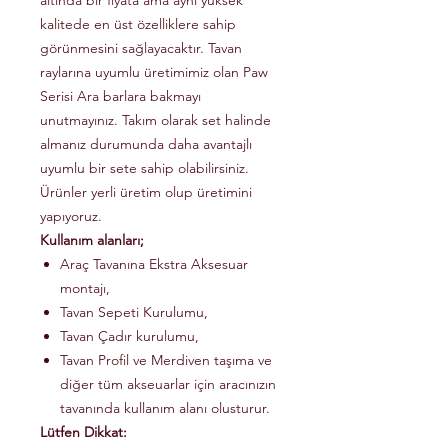
altında bir fiyata ama aynı yüksek
kalitede en üst özelliklere sahip
görünmesini sağlayacaktır. Tavan
raylarına uyumlu üretimimiz olan Paw
Serisi Ara barlara bakmayı
unutmayınız. Takım olarak set halinde
almanız durumunda daha avantajlı
uyumlu bir sete sahip olabilirsiniz.
Ürünler yerli üretim olup üretimini
yapıyoruz.
Kullanım alanları;
Araç Tavanına Ekstra Aksesuar
montajı,
Tavan Sepeti Kurulumu,
Tavan Çadır kurulumu,
Tavan Profil ve Merdiven taşıma ve
diğer tüm akseuarlar için aracınızın
tavanında kullanım alanı olusturur.
Lütfen Dikkat: