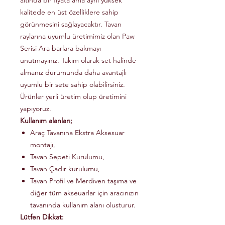
altında bir fiyata ama aynı yüksek
kalitede en üst özelliklere sahip
görünmesini sağlayacaktır. Tavan
raylarına uyumlu üretimimiz olan Paw
Serisi Ara barlara bakmayı
unutmayınız. Takım olarak set halinde
almanız durumunda daha avantajlı
uyumlu bir sete sahip olabilirsiniz.
Ürünler yerli üretim olup üretimini
yapıyoruz.
Kullanım alanları;
Araç Tavanına Ekstra Aksesuar
montajı,
Tavan Sepeti Kurulumu,
Tavan Çadır kurulumu,
Tavan Profil ve Merdiven taşıma ve
diğer tüm akseuarlar için aracınızın
tavanında kullanım alanı olusturur.
Lütfen Dikkat: